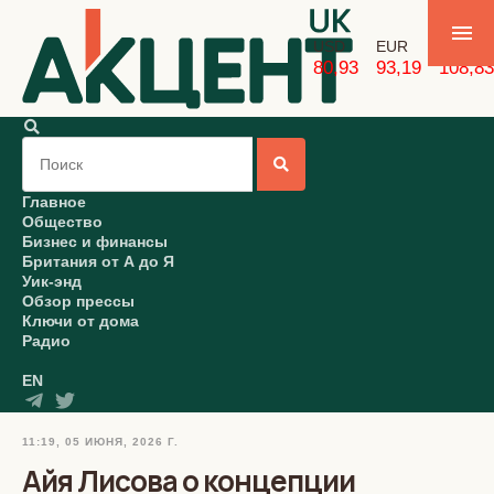
USD
EUR
GBP
80,93
93,19
108,83
Главное
Общество
Бизнес и финансы
Британия от А до Я
Уик-энд
Обзор прессы
Ключи от дома
Радио
EN
11:19, 05 ИЮНЯ, 2026 Г.
Айя Лисова о концепции