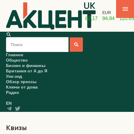
USD
EUR
GBP
82,17
94,84
110,65
Главное
Общество
Бизнес и финансы
Британия от А до Я
Уик-энд
Обзор прессы
Ключи от дома
Радио
EN
Квизы