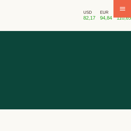
USD
EUR
GBP
82,17
94,84
110,65