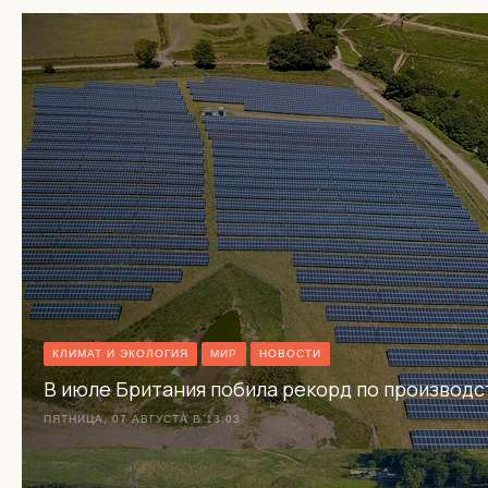
КЛИМАТ И ЭКОЛОГИЯ
МИР
НОВОСТИ
В июле Британия побила рекорд по производс
ПЯТНИЦА, 07 АВГУСТА В 13:03