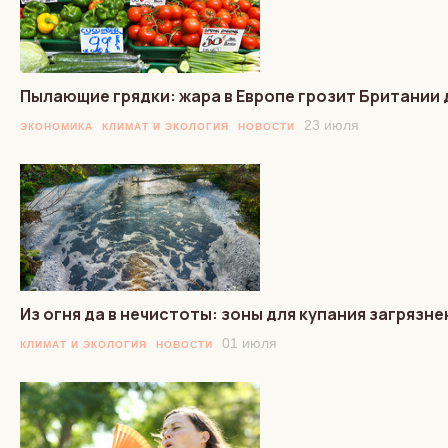
Пылающие грядки: жара в Европе грозит Британи
23 июля
ЭКОНОМИКА
КЛИМАТ И ЭКОЛОГИЯ
НОВОСТИ
Из огня да в нечистоты: зоны для купания загрязн
01 июля
КЛИМАТ И ЭКОЛОГИЯ
НОВОСТИ