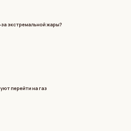
з‑за экстремальной жары?
уют перейти на газ