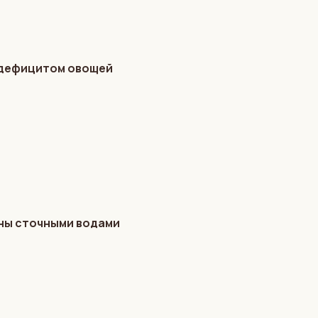
и дефицитом овощей
ены сточными водами