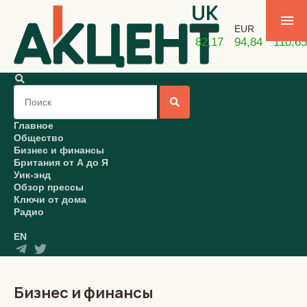
USD
EUR
GBP
82,17
94,84
110,65
Главное
Общество
Бизнес и финансы
Британия от А до Я
Уик-энд
Обзор прессы
Ключи от дома
Радио
EN
Бизнес и финансы