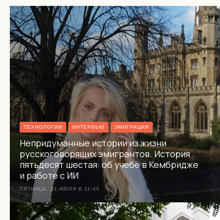
ТЕХНОЛОГИИ
ИНТЕРВЬЮ
ЭМИГРАЦИЯ
Непридуманные истории из жизни
русскоговорящих эмигрантов. История
пятьдесят шестая: об учебе в Кембридже
и работе с ИИ
ПЯТНИЦА, 31 ИЮЛЯ В 11:45