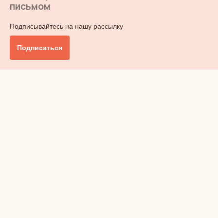
письмом
Подписывайтесь на нашу рассылку
Подписаться
Главное
Общество
Бизнес и финансы
Британия от А до Я
Уик-энд
Обзор прессы
Ключи от дома
Радио