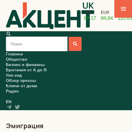
USD
EUR
GBP
82,17
94,84
110,65
Главное
Общество
Бизнес и финансы
Британия от А до Я
Уик-энд
Обзор прессы
Ключи от дома
Радио
EN
Эмиграция