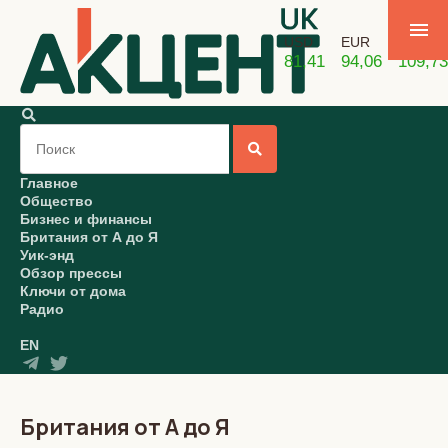
USD
EUR
GBP
81,41
94,06
109,73
Главное
Общество
Бизнес и финансы
Британия от А до Я
Уик-энд
Обзор прессы
Ключи от дома
Радио
EN
Британия от А до Я