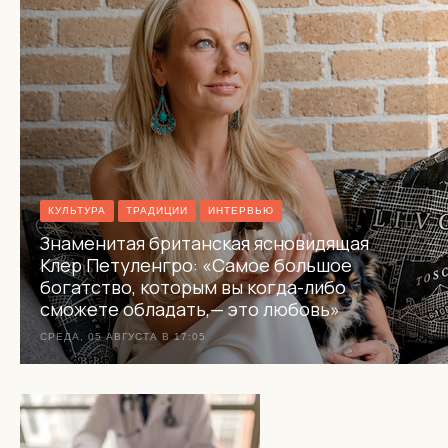
КУЛЬТУРА
ТРАДИЦИИ
ИНТЕРВЬЮ
Знаменитая британская ясновидящая
Клер Петуленгро: «Самое большое
богатство, которым вы когда-либо
сможете обладать,— это любовь»
СРЕДА, 05 АВГУСТА В 17:05