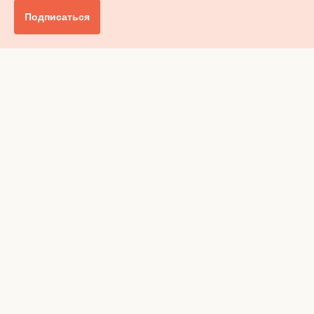
Подписаться
Главное
Общество
Бизнес и финансы
Британия от А до Я
Уик-энд
Обзор прессы
Ключи от дома
Радио
Реклама
Вакансии
Advertising