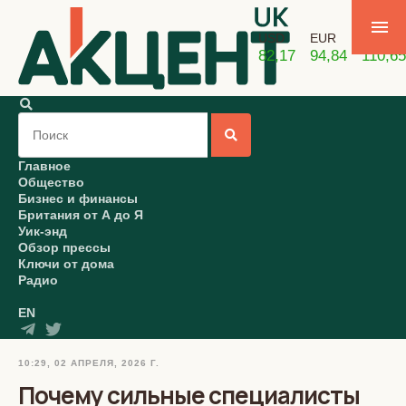
USD
EUR
GBP
82,17
94,84
110,65
Главное
Общество
Бизнес и финансы
Британия от А до Я
Уик-энд
Обзор прессы
Ключи от дома
Радио
EN
10:29, 02 АПРЕЛЯ, 2026 Г.
Почему сильные специалисты