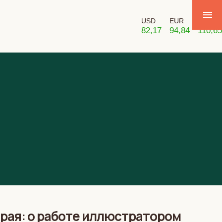
USD
EUR
GBP
82,17
94,84
110,65
рая: о работе иллюстратором