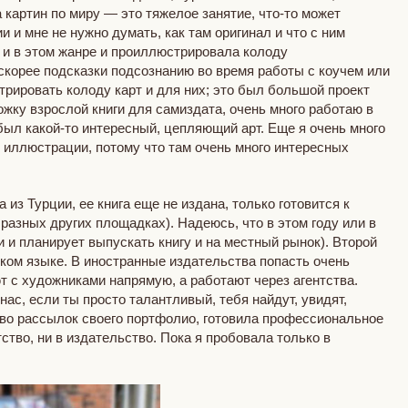
картин по миру — это тяжелое занятие, что-то может
 и мне не нужно думать, как там оригинал и что с ним
ь и в этом жанре и проиллюстрировала колоду
 скорее подсказки подсознанию во время работы с коучем или
трировать колоду карт и для них; это был большой проект
ожку взрослой книги для самиздата, очень много работаю в
был какой-то интересный, цепляющий арт. Еще я очень много
 иллюстрации, потому что там очень много интересных
из Турции, ее книга еще не издана, только готовится к
разных других площадках). Надеюсь, что в этом году или в
и и планирует выпускать книгу и на местный рынок). Второй
ском языке. В иностранные издательства попасть очень
т с художниками напрямую, а работают через агентства.
 нас, если ты просто талантливый, тебя найдут, увидят,
ство рассылок своего портфолио, готовила профессиональное
ство, ни в издательство. Пока я пробовала только в