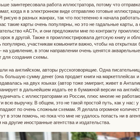
ьше заинтересовала работа иллюстратора, потому что отправка 
рмат, когда я в электронном виде отправляю готовые иллюстрации
 Я рисую в разных жанрах, так что постепенно я начала работат
час такие карты очень популярны, но это не гадальные карты, а
ательство «АСТ», и они предложили мне по контракту проиллюс
сорок в другой. Также я проиллюстрировала детскую книгу и обл
 популярно, участникам комьюнити важно, чтобы на открытках 
на удивление, в этом направлении очень ценятся акварельные
 для создания схемы.
ли на английском, авторы русскоговорящие. Одна писательница 
ь большую сумму денег (она продает книги на маркетплейсах и 
здавалась на двух языках (автор тоже эмигрант, живет в Антали
планирует в дальнейшем издать ее в бумажной версии на англий
рудничать с иллюстраторами из России, плюс многие не работаю
и всю выручку. В общем, это не такой простой путь, как у нас: у
 попадают по очень сложным схемам. Я делала огромное количе
 в этом помочь, но пока что мне не удалось попасть ни в агент
 на другие иностранные агентства и издательства.