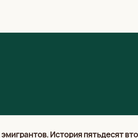
эмигрантов. История пятьдесят вто