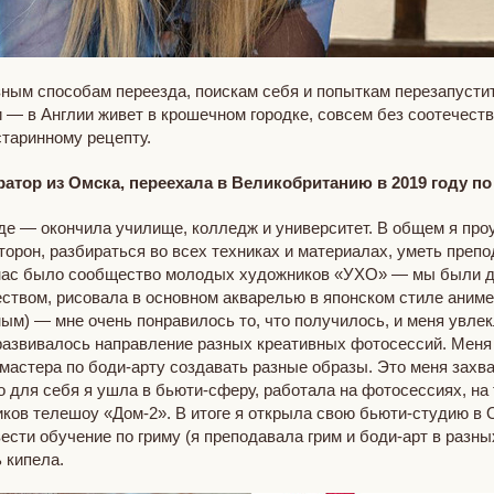
ым способам переезда, поискам себя и попыткам перезапустить
 — в Англии живет в крошечном городке, совсем без соотечестве
старинному рецепту.
ратор из Омска, переехала в Великобританию в 2019 году по
де — окончила училище, колледж и университет. В общем я про
торон, разбираться во всех техниках и материалах, уметь преп
у нас было сообщество молодых художников «УХО» — мы были до
ством, рисовала в основном акварелью в японском стиле аниме 
ным) — мне очень понравилось то, что получилось, и меня увл
 развивалось направление разных креативных фотосессий. Меня 
и мастера по боди-арту создавать разные образы. Это меня захв
для себя я ушла в бьюти-сферу, работала на фотосессиях, на т
иков телешоу «Дом-2». В итоге я открыла свою бьюти-студию в 
вести обучение по гриму (я преподавала грим и боди-арт в разн
 кипела.