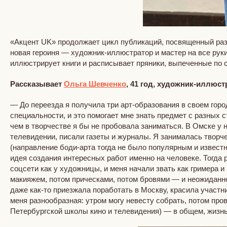
«Акцент UK» продолжает цикл публикаций, посвященный разн
новая героиня — художник-иллюстратор и мастер на все руки
иллюстрирует книги и расписывает пряники, выпеченные по 
Рассказывает
Ольга Шевченко
, 41 год, художник-иллюст
— До переезда я получила три арт-образования в своем горо
специальности, и это помогает мне знать предмет с разных с
чем в творчестве я бы не пробовала заниматься. В Омске 
телевидении, писали газеты и журналы. Я занималась творче
(направление боди-арта тогда не было популярным и извест
идея создания интересных работ именно на человеке. Тогда
соцсети как у художницы, и меня начали звать как гримера 
макияжем, потом прическами, потом бровями — и неожиданно 
даже как-то приезжала поработать в Москву, красила участн
меня разнообразная: утром могу невесту собрать, потом про
Петербургской школы кино и телевидения) — в общем, жизнь