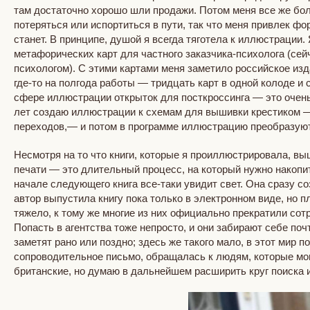
там достаточно хорошо шли продажи. Потом меня все же бол
потеряться или испортиться в пути, так что меня привлек фо
станет. В принципе, душой я всегда тяготела к иллюстрации.
метафорических карт для частного заказчика-психолога (сей
психологом). С этими картами меня заметило российское изд
где-то на полгода работы — тридцать карт в одной колоде и 
сфере иллюстрации открыток для посткроссинга — это очень
лет создаю иллюстрации к схемам для вышивки крестиком — 
переходов,— и потом в программе иллюстрацию преобразуют
Несмотря на то что книги, которые я проиллюстрировала, выш
печати — это длительный процесс, на который нужно накопит
начале следующего книга все-таки увидит свет. Она сразу со
автор выпустила книгу пока только в электронном виде, но 
тяжело, к тому же многие из них официально прекратили сот
Попасть в агентства тоже непросто, и они забирают себе почт
заметят рано или поздно; здесь же такого мало, в этот мир
сопроводительное письмо, обращалась к людям, которые могут
британские, но думаю в дальнейшем расширить круг поиска и