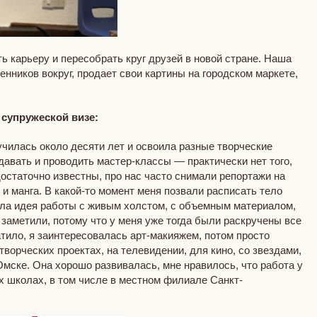
 карьеру и пересобрать круг друзей в новой стране. Наша
нников вокруг, продает свои картины на городском маркете,
 супружеской визе:
училась около десяти лет и освоила разные творческие
одавать и проводить мастер-классы — практически нет того,
статочно известны, про нас часто снимали репортажи на
и манга. В какой-то момент меня позвали расписать тело
екла идея работы с живым холстом, с объемным материалом,
заметили, потому что у меня уже тогда были раскручены все
атило, я заинтересовалась арт-макияжем, потом просто
ворческих проектах, на телевидении, для кино, со звездами,
Омске. Она хорошо развивалась, мне нравилось, что работа у
ых школах, в том числе в местном филиале Санкт-