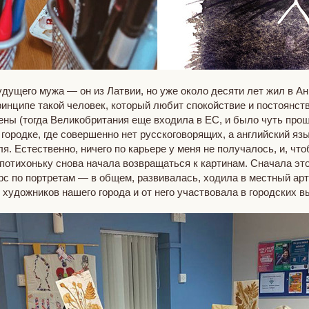
удущего мужа — он из Латвии, но уже около десяти лет жил в Ан
 принципе такой человек, который любит спокойствие и постоянс
ены (тогда Великобритания еще входила в ЕС, и было чуть прощ
городке, где совершенно нет русскоговорящих, а английский яз
. Естественно, ничего по карьере у меня не получалось, и, что
потихоньку снова начала возвращаться к картинам. Сначала эт
рс по портретам — в общем, развивалась, ходила в местный арт
 художников нашего города и от него участвовала в городских 