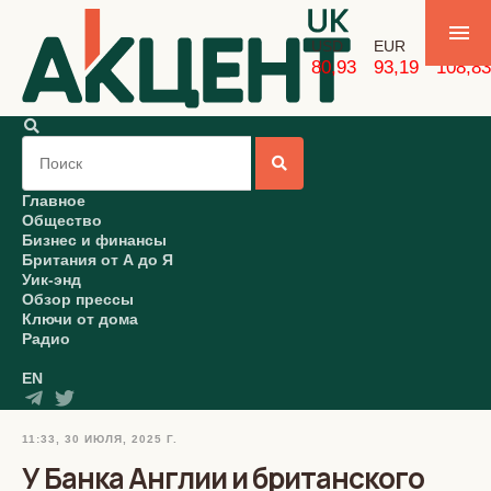
USD
EUR
GBP
80,93
93,19
108,83
Главное
Общество
Бизнес и финансы
Британия от А до Я
Уик-энд
Обзор прессы
Ключи от дома
Радио
EN
11:33, 30 ИЮЛЯ, 2025 Г.
У Банка Англии и британского