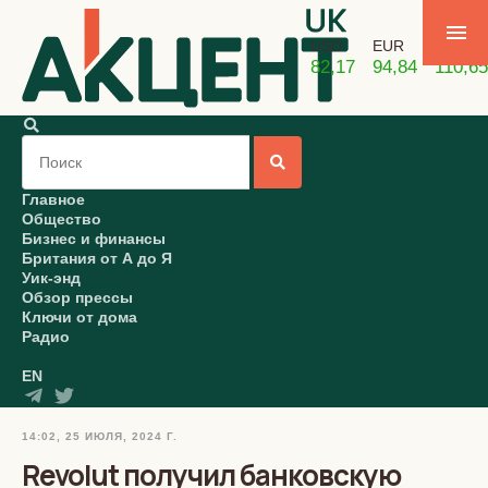
USD
EUR
GBP
82,17
94,84
110,65
Главное
Общество
Бизнес и финансы
Британия от А до Я
Уик-энд
Обзор прессы
Ключи от дома
Радио
EN
14:02, 25 ИЮЛЯ, 2024 Г.
Revolut получил банковскую