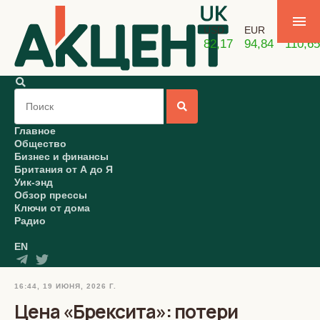
USD
EUR
GBP
82,17
94,84
110,65
Главное
Общество
Бизнес и финансы
Британия от А до Я
Уик-энд
Обзор прессы
Ключи от дома
Радио
EN
16:44, 19 ИЮНЯ, 2026 Г.
Цена «Брексита»: потери