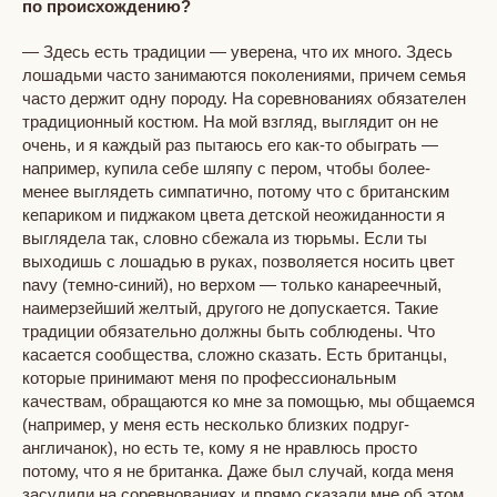
по происхождению?
— Здесь есть традиции — уверена, что их много. Здесь
лошадьми часто занимаются поколениями, причем семья
часто держит одну породу. На соревнованиях обязателен
традиционный костюм. На мой взгляд, выглядит он не
очень, и я каждый раз пытаюсь его как-то обыграть —
например, купила себе шляпу с пером, чтобы более-
менее выглядеть симпатично, потому что с британским
кепариком и пиджаком цвета детской неожиданности я
выглядела так, словно сбежала из тюрьмы. Если ты
выходишь с лошадью в руках, позволяется носить цвет
navy (темно-синий), но верхом — только канареечный,
наимерзейший желтый, другого не допускается. Такие
традиции обязательно должны быть соблюдены. Что
касается сообщества, сложно сказать. Есть британцы,
которые принимают меня по профессиональным
качествам, обращаются ко мне за помощью, мы общаемся
(например, у меня есть несколько близких подруг-
англичанок), но есть те, кому я не нравлюсь просто
потому, что я не британка. Даже был случай, когда меня
засудили на соревнованиях и прямо сказали мне об этом.