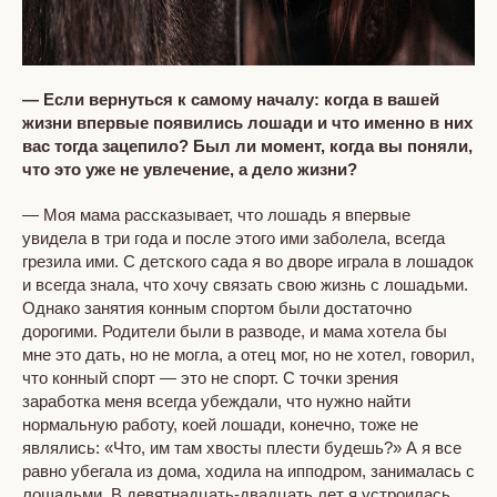
— Если вернуться к самому началу: когда в вашей
жизни впервые появились лошади и что именно в них
вас тогда зацепило? Был ли момент, когда вы поняли,
что это уже не увлечение, а дело жизни?
— Моя мама рассказывает, что лошадь я впервые
увидела в три года и после этого ими заболела, всегда
грезила ими. С детского сада я во дворе играла в лошадок
и всегда знала, что хочу связать свою жизнь с лошадьми.
Однако занятия конным спортом были достаточно
дорогими. Родители были в разводе, и мама хотела бы
мне это дать, но не могла, а отец мог, но не хотел, говорил,
что конный спорт — это не спорт. С точки зрения
заработка меня всегда убеждали, что нужно найти
нормальную работу, коей лошади, конечно, тоже не
являлись: «Что, им там хвосты плести будешь?» А я все
равно убегала из дома, ходила на ипподром, занималась с
лошадьми. В девятнадцать-двадцать лет я устроилась