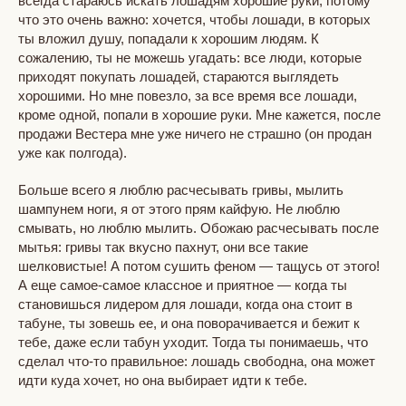
всегда стараюсь искать лошадям хорошие руки, потому
что это очень важно: хочется, чтобы лошади, в которых
ты вложил душу, попадали к хорошим людям. К
сожалению, ты не можешь угадать: все люди, которые
приходят покупать лошадей, стараются выглядеть
хорошими. Но мне повезло, за все время все лошади,
кроме одной, попали в хорошие руки. Мне кажется, после
продажи Вестера мне уже ничего не страшно (он продан
уже как полгода).
Больше всего я люблю расчесывать гривы, мылить
шампунем ноги, я от этого прям кайфую. Не люблю
смывать, но люблю мылить. Обожаю расчесывать после
мытья: гривы так вкусно пахнут, они все такие
шелковистые! А потом сушить феном — тащусь от этого!
А еще самое-самое классное и приятное — когда ты
становишься лидером для лошади, когда она стоит в
табуне, ты зовешь ее, и она поворачивается и бежит к
тебе, даже если табун уходит. Тогда ты понимаешь, что
сделал что-то правильное: лошадь свободна, она может
идти куда хочет, но она выбирает идти к тебе.