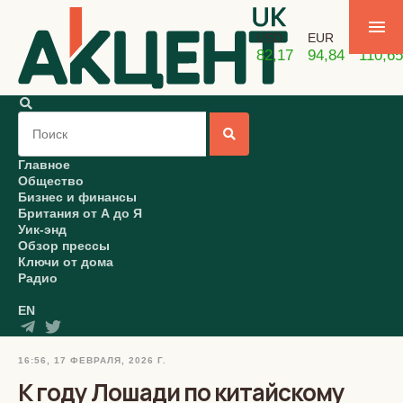
USD
EUR
GBP
82,17
94,84
110,65
Главное
Общество
Бизнес и финансы
Британия от А до Я
Уик-энд
Обзор прессы
Ключи от дома
Радио
EN
16:56, 17 ФЕВРАЛЯ, 2026 Г.
К году Лошади по китайскому