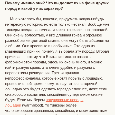
Почему именно они? Что выделяет их на фоне других
пород и какой у них характер?
— Мне хотелось бы, конечно, придумать какую-нибудь
интересную историю, но есть только честная. Вообще мне
тинкеры всегда напоминали каких-то сказочных лошадей.
Они очень волосатые, у них длинная грива и огромное
разнообразие цветовой гаммы, они могут быть абсолютно
любыми. Они красивые и необычные. Это одна из
главнейших причин, почему я выбрала эту породу. Вторая
причина — потому что Британию можно назвать
фабрикой этой породы, здесь их очень много, и можно
найти разную кровь, это очень удобно и разумно с
перспективы разведения. Третья причина —
непрофессионалам, которые хотят побыть с лошадью,
провести с ней время, чему-то научиться, с горячей
лошадью это будет сделать гораздо сложнее, даже если
она хорошо воспитана: спокойным супертанком она не
будет. Если мы берем
полукровные породы
лошадей
(warmblood), то тинкеры более
человекоориентированные, спокойные, и моим животным