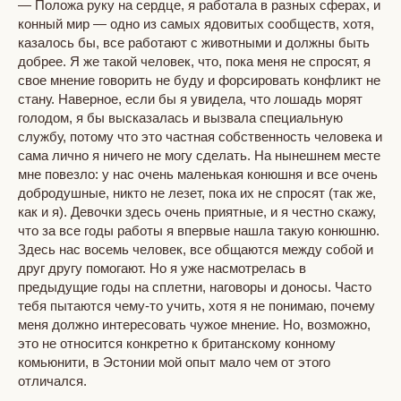
— Положа руку на сердце, я работала в разных сферах, и
конный мир — одно из самых ядовитых сообществ, хотя,
казалось бы, все работают с животными и должны быть
добрее. Я же такой человек, что, пока меня не спросят, я
свое мнение говорить не буду и форсировать конфликт не
стану. Наверное, если бы я увидела, что лошадь морят
голодом, я бы высказалась и вызвала специальную
службу, потому что это частная собственность человека и
сама лично я ничего не могу сделать. На нынешнем месте
мне повезло: у нас очень маленькая конюшня и все очень
добродушные, никто не лезет, пока их не спросят (так же,
как и я). Девочки здесь очень приятные, и я честно скажу,
что за все годы работы я впервые нашла такую конюшню.
Здесь нас восемь человек, все общаются между собой и
друг другу помогают. Но я уже насмотрелась в
предыдущие годы на сплетни, наговоры и доносы. Часто
тебя пытаются чему-то учить, хотя я не понимаю, почему
меня должно интересовать чужое мнение. Но, возможно,
это не относится конкретно к британскому конному
комьюнити, в Эстонии мой опыт мало чем от этого
отличался.