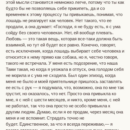
этой мысли становится немножко легче, потому что ты как
будто бы не позволяешь себе прикипеть, да и со
временем к этому процессу ты привыкаешь, понимая, что
лошадь не реагирует как человек. Нет такого, что ее
продали, а она думает: «Господи, я не буду есть, я с ума
сойду без своего человека». Нет, ей вообще плевать.
Любовь — это такая вещь, которая все-таки должна быть
взаимной, но тут ей будет все равно. Конечно, говорят,
есть исключения, когда лошадь выбирает себе человека и
относится к нему прямо как собака, но я, честно говоря,
такого не встречала. У меня есть подозрение, что наша
Тами такая, но когда я уезжала в отпуск, она голодом себя
не морила и с ума не сходила. Был один эпизод, когда
меня не было и моей приятельнице пришлось заставлять
ее есть с рук — я подумала, что, возможно, она по мне так
грустит, но оказалось, что нет. Просто она привыкла ко
мне, я с ней с шести месяцев, и никто, кроме меня, с ней
не работал, так что она просто не особо привыкла к
другим людям. Думаю, если я ее продам, через месяц она
меня и не вспомнит. Страдать точно не
будет. Единственное, за что я всегда переживаю,— я