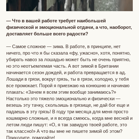
— Что в вашей работе требует наибольшей
физической и эмоциональной отдачи, а что, наоборот,
доставляет больше всего радости?
— Самое сложное — зима. В работе, в принципе, нет
ничего, про что я бы сказала «фу, ужасно», хотя, понятно,
убирать навоз за лошадью может быть не очень приятно,
но это неотъемлемая часть. А вот зимой в Британии
начинается сезон дождей, и работа превращается в ад.
Лошади в грязи, вокруг грязь, ты в грязи, холодно, у тебя
все промокает. Порой я приезжаю на конюшню и начинаю
плакать: «Зачем я всем этим вообще занимаюсь?»
Настолько это тяжело эмоционально и физически —
везешь эту тачку, скользишь в грязище, не дай бог еще и
падаешь в эту грязь! В году три месяца для меня просто
кошмарно сложные, и я всегда смеюсь, когда мне весной и
летом люди пишут: «О, я так завидую твоей работе, это
так классно!» А что вы мне не пишете зимой об этом?
Приходите, помогайте!