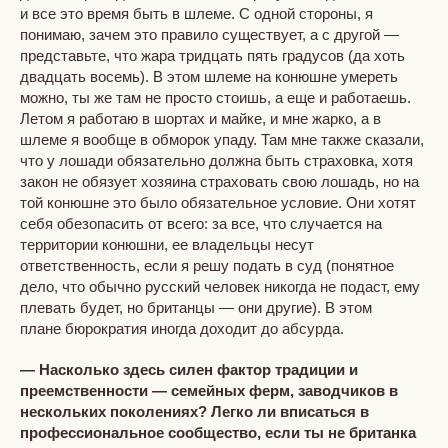
и все это время быть в шлеме. С одной стороны, я
понимаю, зачем это правило существует, а с другой —
представьте, что жара тридцать пять градусов (да хоть
двадцать восемь). В этом шлеме на конюшне умереть
можно, ты же там не просто стоишь, а еще и работаешь.
Летом я работаю в шортах и майке, и мне жарко, а в
шлеме я вообще в обморок упаду. Там мне также сказали,
что у лошади обязательно должна быть страховка, хотя
закон не обязует хозяина страховать свою лошадь, но на
той конюшне это было обязательное условие. Они хотят
себя обезопасить от всего: за все, что случается на
территории конюшни, ее владельцы несут
ответственность, если я решу подать в суд (понятное
дело, что обычно русский человек никогда не подаст, ему
плевать будет, но британцы — они другие). В этом
плане бюрократия иногда доходит до абсурда.
— Насколько здесь силен фактор традиции и
преемственности — семейных ферм, заводчиков в
нескольких поколениях? Легко ли вписаться в
профессиональное сообщество, если ты не британка