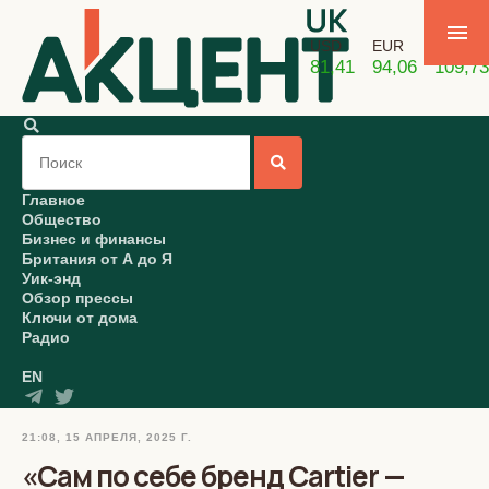
USD
EUR
GBP
81,41
94,06
109,73
Главное
Общество
Бизнес и финансы
Британия от А до Я
Уик-энд
Обзор прессы
Ключи от дома
Радио
EN
21:08, 15 АПРЕЛЯ, 2025 Г.
«Сам по себе бренд Cartier —