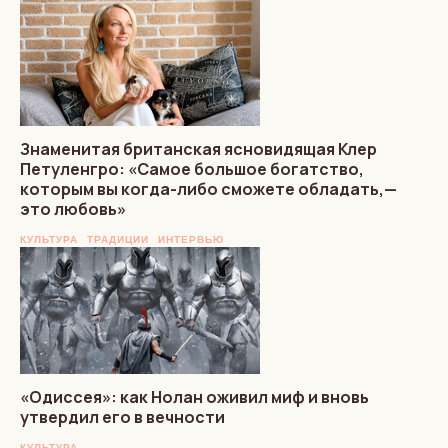
Знаменитая британская ясновидящая Клер
Петуленгро: «Самое большое богатство,
которым вы когда-либо сможете обладать,—
это любовь»
КУЛЬТУРА
ТРАДИЦИИ
ИНТЕРВЬЮ
«Одиссея»: как Нолан оживил миф и вновь
утвердил его в вечности
КУЛЬТУРА