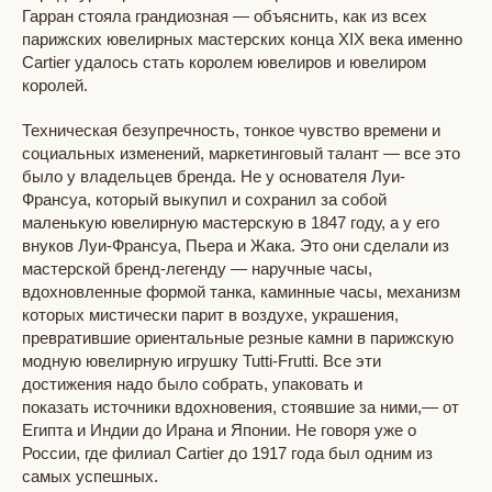
Гарран стояла грандиозная — объяснить, как из всех
парижских ювелирных мастерских конца XIX века именно
Cartier удалось стать королем ювелиров и ювелиром
королей.
Техническая безупречность, тонкое чувство времени и
социальных изменений, маркетинговый талант — все это
было у владельцев бренда. Не у основателя Луи-
Франсуа, который выкупил и сохранил за собой
маленькую ювелирную мастерскую в 1847 году, а у его
внуков Луи-Франсуа, Пьера и Жака. Это они сделали из
мастерской бренд-легенду — наручные часы,
вдохновленные формой танка, каминные часы, механизм
которых мистически парит в воздухе, украшения,
превратившие ориентальные резные камни в парижскую
модную ювелирную игрушку Tutti-Frutti. Все эти
достижения надо было собрать, упаковать и
показать источники вдохновения, стоявшие за ними,— от
Египта и Индии до Ирана и Японии. Не говоря уже о
России, где филиал Cartier до 1917 года был одним из
самых успешных.