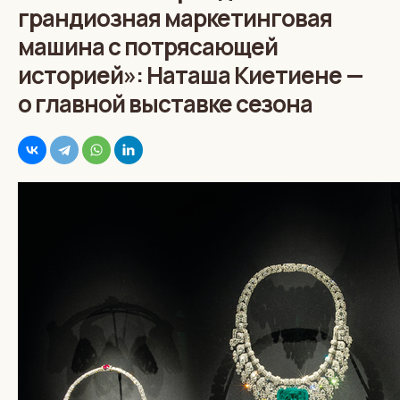
грандиозная маркетинговая
машина с потрясающей
историей»: Наташа Киетиене —
о главной выставке сезона