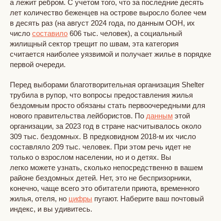
а лежит ребром. С учетом того, что за последние десять
лет количество беженцев на острове выросло более чем
в десять раз (на август 2024 года, по данным ООН, их
число
составило
606 тыс. человек), а социальный
жилищный сектор трещит по швам, эта категория
считается наиболее уязвимой и получает жилье в порядке
первой очереди.
Перед выборами благотворительная организация Shelter
трубила в рупор, что вопросы предоставления жилья
бездомным просто обязаны стать первоочередными для
нового правительства лейбористов. По
данным
этой
организации, за 2023 год в стране насчитывалось около
309 тыс. бездомных. В предковидном 2018-м их число
составляло 209 тыс. человек. При этом речь идет не
только о взрослом населении, но и о детях. Вы
легко можете узнать, сколько непосредственно в вашем
районе бездомных детей. Нет, это не беспризорники,
конечно, чаще всего это обитатели приюта, временного
жилья, отеля, но
цифры
пугают. Наберите ваш почтовый
индекс, и вы удивитесь.