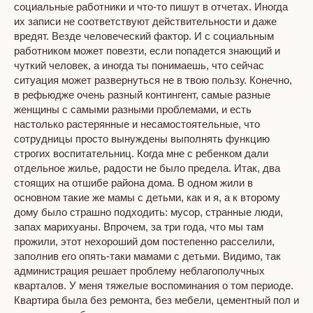
социальные работники и что-то пишут в отчетах. Иногда
их записи не соответствуют действительности и даже
вредят. Везде человеческий фактор. И с социальным
работником может повезти, если попадется знающий и
чуткий человек, а иногда ты понимаешь, что сейчас
ситуация может развернуться не в твою пользу. Конечно,
в рефьюдже очень разный контингент, самые разные
женщины с самыми разными проблемами, и есть
настолько растерянные и несамостоятельные, что
сотрудницы просто вынуждены выполнять функцию
строгих воспитательниц. Когда мне с ребенком дали
отдельное жилье, радости не было предела. Итак, два
стоящих на отшибе района дома. В одном жили в
основном такие же мамы с детьми, как и я, а к второму
дому было страшно подходить: мусор, странные люди,
запах марихуаны. Впрочем, за три года, что мы там
прожили, этот нехороший дом постепенно расселили,
заполнив его опять-таки мамами с детьми. Видимо, так
администрация решает проблему неблагополучных
кварталов. У меня тяжелые воспоминания о том периоде.
Квартира была без ремонта, без мебели, цементный пол и