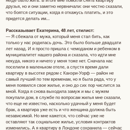
негде было жить. В итоге мне помогли снять квартиру
друзья, но и они заметно нервничали: они честно сказали,
что боятся ситуации, когда я откажусь платить, и это
придется делать им...
Рассказывает Екатерина, 48 лет, стилист:
— Я сбежала от мужа, который меня стал бить, как
только у нас родилась дочь. Это было больше двадцати
лет назад. И я просто пришла с чемоданом и ребенком в
муниципалитет нашего района и сказала, что идти мне
некуда, никого и ничего у меня тоже нет. Сначала нас
поселили в маленьком отеле, а спустя время дали
квартиру в высотке рядом с Канэри-Уорф — район не
самый лучший по тем временам, но я была рада, что у
меня появился свое жилье, и оно до сих пор числится за
мной. Когда я снова выходила замуж и мы с мужем
покупали дом, в службе по вопросам жилья мне сказали,
что еще не известно, насколько удачный у меня будет
брак, а квартира уже есть и что женщина должна быть
независимой. Но мне кажется, что сейчас уже не
оставляют так социальное жилье, условия контрактов
изменились. А я квартиру в Лондоне сохранила — сейчас