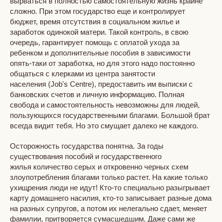
вырваться в полностью самостоятельную жизнь крайне
сложно. При этом государство еще и контролирует
бюджет, время отсутствия в социальном жилье и
заработок одинокой матери. Такой контроль, в свою
очередь, гарантирует помощь с оплатой ухода за
ребенком и дополнительные пособия в зависимости
опять-таки от заработка, но для этого надо постоянно
общаться с клерками из центра занятости
населения (Job's Centre), предоставить им выписки с
банковских счетов и личную информацию. Полная
свобода и самостоятельность невозможны для людей,
пользующихся государственными благами. Большой брат
всегда видит тебя. Но это смущает далеко не каждого.
Осторожность государства понятна. За годы
существования пособий и государственного
жилья количество серых и откровенно черных схем
злоупотребления благами только растет. На какие только
ухищрения люди не идут! Кто-то специально разыгрывает
карту домашнего насилия, кто-то записывает разные дома
на разных супругов, а потом их нелегально сдает, меняет
фамилии, притворяется сумасшедшим. Даже сами же