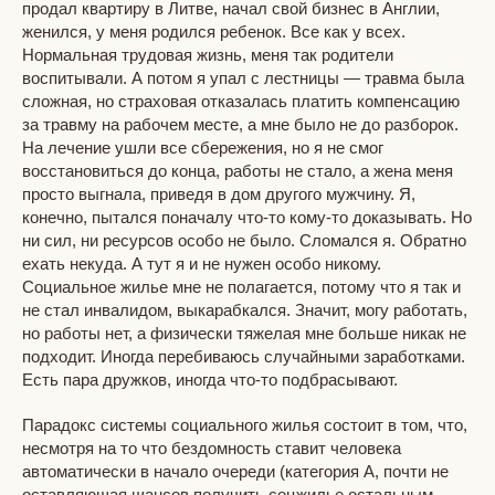
продал квартиру в Литве, начал свой бизнес в Англии,
женился, у меня родился ребенок. Все как у всех.
Нормальная трудовая жизнь, меня так родители
воспитывали. А потом я упал с лестницы — травма была
сложная, но страховая отказалась платить компенсацию
за травму на рабочем месте, а мне было не до разборок.
На лечение ушли все сбережения, но я не смог
восстановиться до конца, работы не стало, а жена меня
просто выгнала, приведя в дом другого мужчину. Я,
конечно, пытался поначалу что-то кому-то доказывать. Но
ни сил, ни ресурсов особо не было. Сломался я. Обратно
ехать некуда. А тут я и не нужен особо никому.
Социальное жилье мне не полагается, потому что я так и
не стал инвалидом, выкарабкался. Значит, могу работать,
но работы нет, а физически тяжелая мне больше никак не
подходит. Иногда перебиваюсь случайными заработками.
Есть пара дружков, иногда что-то подбрасывают.
Парадокс системы социального жилья состоит в том, что,
несмотря на то что бездомность ставит человека
автоматически в начало очереди (категория А, почти не
оставляющая шансов получить соцжилье остальным,