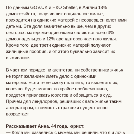
По данным GOV.UK и НКО Shelter, в Англии 18%
домохозяйств, получивших социальное жилье,
приходится на одиноких матерей с несовершеннолетними
детьми. Эта доля значительно выше, чем в других
секторах: матерями-одиночками являются всего 3%
домовладельцев и 12% арендаторов частного жилья.
Кроме того, две трети одиноких матерей получают
жилищные пособия
,
и от этого буквально зависит их
выживание.
В частном порядке ни агентства, ни собственники жилья
не горят желанием иметь дело с одинокими
матерями. Если те не смогут платить, то выселить их,
конечно, будет можно, но крайне проблематично,
придется привлекать юристов и обращаться в суд.
Причем для лендлордов, решивших сдать жилье таким
арендаторам, стоимость страховки существенно
возрастает.
Рассказывает Анна, 44 года, юрист:
— Когда мы развелись с мужем, мы решили, что я и дочь