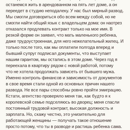
останемся жить в арендованном на пять лет доме, а он
переедет в студию неподалеку. У нас был мирный развод.
Мы смогли договориться обо всем между собой, но не
смогли найти общий язык с владельцем дома: он наотрез
отказался продлевать контракт только на мое имя. В
резкой форме он заявил, что мать маленького ребенка,
даже трудоустроенная, для него нежелательный жилец. И
только после того, как мы оплатили полгода вперед и
бывший супруг подписал документы, что выступает
нашим гарантом, мы остались в этом доме. Через год я
переехала в квартиру рядом с новой работой, потому
что не хотела продолжать зависеть от бывшего мужа.
Именно контроль финансов и зависимость от документов
в свое время стали одной из основных причин нашего
развода. Не все пары способны ровно пройти эмиграцию.
Кстати, агентство проверяло меня так, как будто я к
королевской семье подселяюсь во дворец; меня спасли
постоянный трудовой контракт, высокая должность и
зарплата. Но, скажу честно, это унизительно для
работающей женщины — получать такое отношение
просто потому, что ты в разводе и растишь ребенка сама.