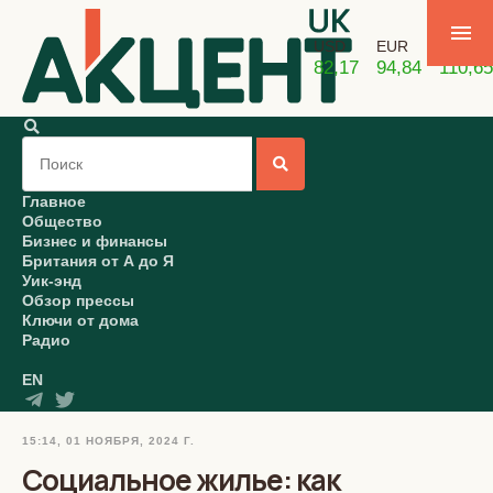
USD
EUR
GBP
82,17
94,84
110,65
Главное
Общество
Бизнес и финансы
Британия от А до Я
Уик-энд
Обзор прессы
Ключи от дома
Радио
EN
15:14, 01 НОЯБРЯ, 2024 Г.
Социальное жилье: как