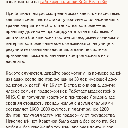
ознакомиться на
сайте журналистки Кейт Белгрейв
.
При ближайшем рассмотрении оказывается, что система,
защищая себя, часто ставит уязвимые слои населения в
крайне неприятные обстоятельства, которые — по
принципу домино — провоцируют другие проблемы. И
опять-таки больше всех достается бездомным одиноким
матерям, которые чаще всего оказываются на улице в
результате домашнего насилия, а дальше система,
призванная помогать, начинает контролировать их и
наседать.
Как это случается, давайте рассмотрим на примере одной
из наших респонденток, женщины 38 лет, имеющей двух
однополых детей, 4 и 16 лет. В стране она одна, других
членов семьи и поддержки нет. Работает медсестрой в
NHS. Она получила квартиру в пригороде Лондона, где
средняя стоимость аренды жилья с двумя спальнями
составляет 1600–1800 фунтов, и платит за нее 1280
фунтов, получая частичную поддержку от государства.
Накоплений нет. Квартира была сдана без ремонта, без
мебели, без какой-либо техники, включая плиту, и полы