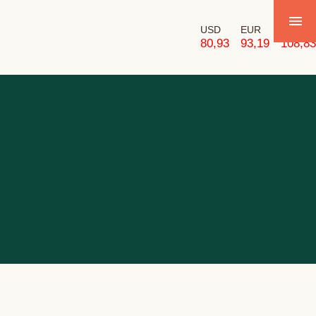
USD
EUR
GBP
80,93
93,19
108,83