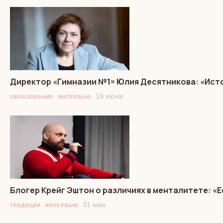
Директор «Гимназии №1» Юлия Десятникова: «Исто
19 июня
ОБРАЗОВАНИЕ
ИНТЕРВЬЮ
Блогер Крейг Эштон о различиях в менталитете: «Ес
31 мая
ТРАДИЦИИ
ИНТЕРВЬЮ