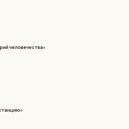
орий человечества»
дистанцию»