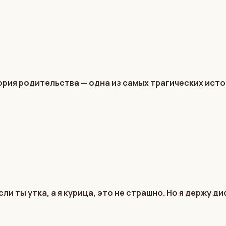
рия родительства — одна из самых трагических ист
ли ты утка, а я курица, это не страшно. Но я держу 