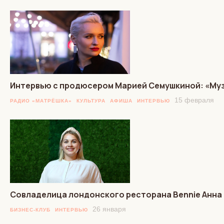
Интервью с продюсером Марией Семушкиной: «Муз
15 февраля
РАДИО «МАТРЁШКА»
КУЛЬТУРА
АФИША
ИНТЕРВЬЮ
Cовладелица лондонского ресторана Bennie Анна
26 января
БИЗНЕС-КЛУБ
ИНТЕРВЬЮ