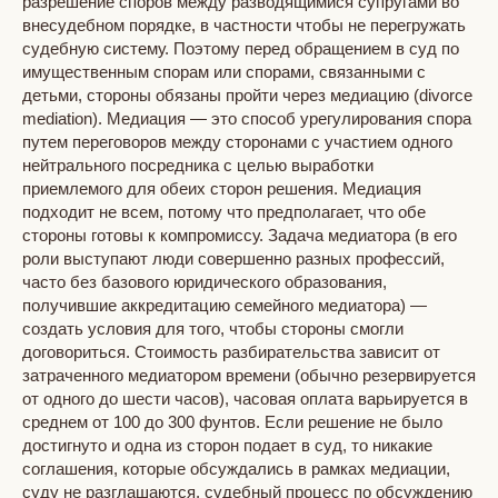
разрешение споров между разводящимися супругами во
внесудебном порядке, в частности чтобы не перегружать
судебную систему. Поэтому перед обращением в суд по
имущественным спорам или спорами, связанными с
детьми, стороны обязаны пройти через медиацию (divorce
mediation). Медиация — это способ урегулирования спора
путем переговоров между сторонами с участием одного
нейтрального посредника с целью выработки
приемлемого для обеих сторон решения. Медиация
подходит не всем, потому что предполагает, что обе
стороны готовы к компромиссу. Задача медиатора (в его
роли выступают люди совершенно разных профессий,
часто без базового юридического образования,
получившие аккредитацию семейного медиатора) —
создать условия для того, чтобы стороны смогли
договориться. Стоимость разбирательства зависит от
затраченного медиатором времени (обычно резервируется
от одного до шести часов), часовая оплата варьируется в
среднем от 100 до 300 фунтов. Если решение не было
достигнуто и одна из сторон подает в суд, то никакие
соглашения, которые обсуждались в рамках медиации,
суду не разглашаются, судебный процесс по обсуждению