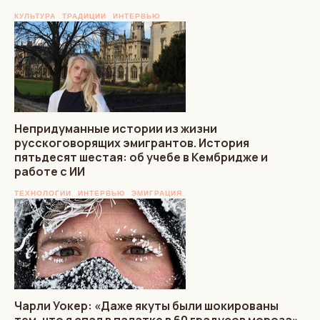
КУЛЬТУРА
ТРАДИЦИИ
ИНТЕРВЬЮ
Непридуманные истории из жизни
русскоговорящих эмигрантов. История
пятьдесят шестая: об учебе в Кембридже и
работе с ИИ
ТЕХНОЛОГИИ
ИНТЕРВЬЮ
ЭМИГРАЦИЯ
Чарли Уокер: «Даже якуты были шокированы
тем, что я спал в палатке в 60 градусов мороза»