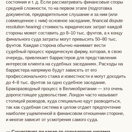
состояния и т. д. Если рассматривать финансовые споры
средней сложности, то на первом этапе (подготовка
документов, предварительное слушание и за ним (или
совмещенное с ним) основное заседание, financial dispute
resolution hearing) стоимость юридических затрат каждой
стороны может составить до 8–10 тыс. фунтов, а к концу
финального суда затраты могут превысить 50–80 тыс.
фунтов. Каждая сторона обычно нанимает вести
судебный процесс юридическую фирму, которая, в свою
очередь, привлекает барристеров для представления
интересов клиента на судебных заседаниях. Расходы на
барристера напрямую будут зависеть от его
профессионального стажа и известности и могут доходить
до 4–8 тыс. фунтов за одно судебное заседание.
Бракоразводный процесс в Великобритании — это очень
дорогостоящее удовольствие. Лондон часто называют
столицей разводов, куда специально едут разводиться,
так как судебная система в целом отдает предпочтение
наиболее ущемленной в финансовом отношении стороне,
и многое зависит от усмотрения самого суда.
— Существует ли какая-то стандартная система