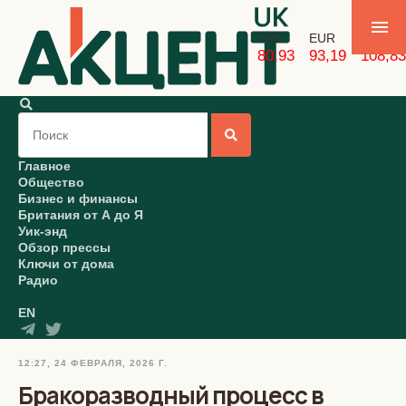
USD
EUR
GBP
80,93
93,19
108,83
Главное
Общество
Бизнес и финансы
Британия от А до Я
Уик-энд
Обзор прессы
Ключи от дома
Радио
EN
12:27, 24 ФЕВРАЛЯ, 2026 Г.
Бракоразводный процесс в