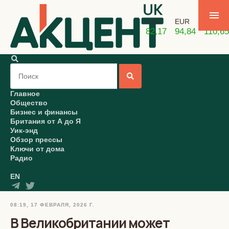
USD
EUR
GBP
82,17
94,84
110,65
Главное
Общество
Бизнес и финансы
Британия от А до Я
Уик-энд
Обзор прессы
Ключи от дома
Радио
EN
08:19, 17 ФЕВРАЛЯ, 2026 Г.
В Великобритании может