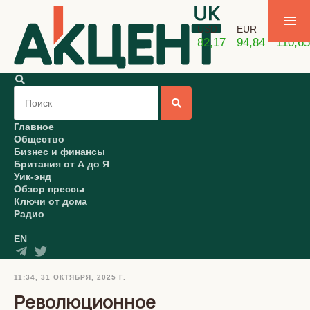
USD
EUR
GBP
82,17
94,84
110,65
Главное
Общество
Бизнес и финансы
Британия от А до Я
Уик-энд
Обзор прессы
Ключи от дома
Радио
EN
11:34, 31 ОКТЯБРЯ, 2025 Г.
Революционное