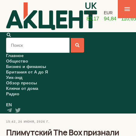
USD
EUR
GBP
82,17
94,84
110,65
Главное
Общество
Бизнес и финансы
Британия от А до Я
Уик-энд
Обзор прессы
Ключи от дома
Радио
EN
15:42, 26 ИЮНЯ, 2026 Г.
Плимутский The Box признали