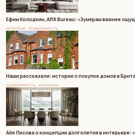
Ефим Колодкин, AIYA Bureau: «Зумерам важнее ощу
ИНТЕРВЬЮ
НЕДВИЖИМОСТЬ
Наши рассказали: истории о покупке домов в Брит
НЕДВИЖИМОСТЬ
ИНТЕРВЬЮ
Айя Лисова о концепции долголетия в интерьере: 