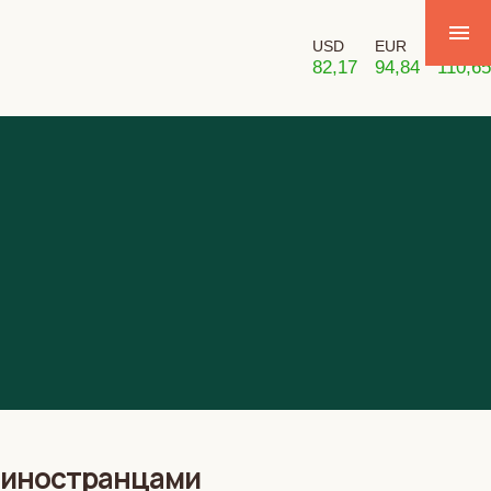
USD
EUR
GBP
82,17
94,84
110,65
и иностранцами