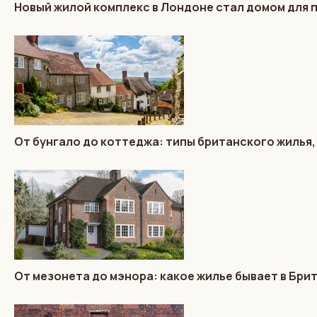
Новый жилой комплекс в Лондоне стал домом для 
От бунгало до коттеджа: типы британского жилья,
От мезонета до мэнора: какое жилье бывает в Брит