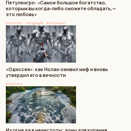
Петуленгро: «Самое большое богатство,
которым вы когда-либо сможете обладать,—
это любовь»
КУЛЬТУРА
ТРАДИЦИИ
ИНТЕРВЬЮ
«Одиссея»: как Нолан оживил миф и вновь
утвердил его в вечности
КУЛЬТУРА
Из огня да в нечистоты: зоны для купания