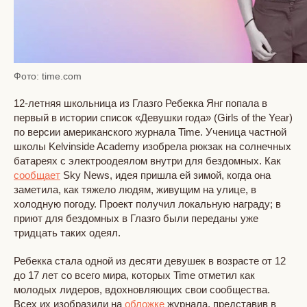
Фото: time.com
12-летняя школьница из Глазго Ребекка Янг попала в
первый в истории список «Девушки года» (Girls of the Year)
по версии американского журнала Time. Ученица частной
школы Kelvinside Academy изобрела рюкзак на солнечных
батареях с электроодеялом внутри для бездомных. Как
сообщает
Sky News, идея пришла ей зимой, когда она
заметила, как тяжело людям, живущим на улице, в
холодную погоду. Проект получил локальную награду; в
приют для бездомных в Глазго были переданы уже
тридцать таких одеял.
Ребекка стала одной из десяти девушек в возрасте от 12
до 17 лет со всего мира, которых Time отметил как
молодых лидеров, вдохновляющих свои сообщества.
Всех их изобразили на
обложке
журнала, представив в