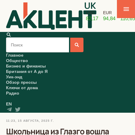
USD
EUR
GBP
82,17
94,84
110,65
Главное
Общество
Бизнес и финансы
Британия от А до Я
Уик-энд
Обзор прессы
Ключи от дома
Радио
EN
11:23, 15 АВГУСТА, 2025 Г.
Школьница из Глазго вошла