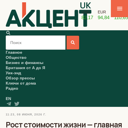
USD
EUR
GBP
82,17
94,84
110,65
Главное
Общество
Бизнес и финансы
Британия от А до Я
Уик-энд
Обзор прессы
Ключи от дома
Радио
EN
11:23, 08 ИЮНЯ, 2026 Г.
Рост стоимости жизни — главная