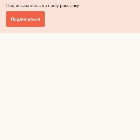
Подписывайтесь на нашу рассылку
Подписаться
Главное
Общество
Бизнес и финансы
Британия от А до Я
Уик-энд
Обзор прессы
Ключи от дома
Радио
Реклама
Вакансии