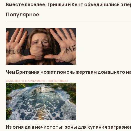
Вместе веселее: Гринвич и Кент объединились в п
Популярное
Чем Британия может помочь жертвам домашнего на
ЗАКОНЫ И ПАРЛАМЕНТ
ИНТЕРВЬЮ
Из огня да в нечистоты: зоны для купания загрязн