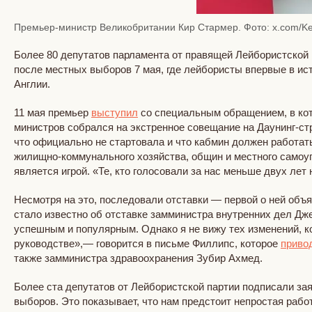
Премьер-министр Великобритании Кир Стармер. Фото: x.com/Ke
Более 80 депутатов парламента от правящей Лейбористской 
после местных выборов 7 мая, где лейбористы впервые в ис
Англии.
11 мая премьер
выступил
со специальным обращением, в кото
министров собрался на экстренное совещание на Даунинг-стр
что официально не стартовала и что кабмин должен работат
жилищно-коммунального хозяйства, общин и местного самоу
является игрой. «Те, кто голосовали за нас меньше двух ле
Несмотря на это, последовали отставки — первой о ней об
стало известно об отставке замминистра внутренних дел Дже
успешным и популярным. Однако я не вижу тех изменений, к
руководстве»,— говорится в письме Филлипс, которое
приво
также замминистра здравоохранения Зубир Ахмед.
Более ста депутатов от Лейбористской партии подписали за
выборов. Это показывает, что нам предстоит непростая рабо