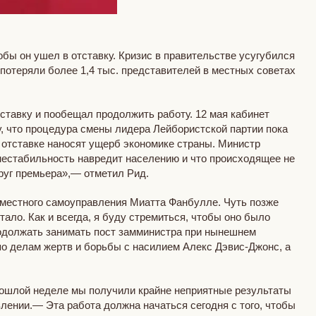
бы он ушел в отставку. Кризис в правительстве усугубился
потеряли более 1,4 тыс. представителей в местных советах
ставку и пообещал продолжить работу. 12 мая кабинет
, что процедура смены лидера Лейбористской партии пока
 отставке наносят ущерб экономике страны. Министр
нестабильность навредит населению и что происходящее не
круг премьера»,— отметил Рид.
 местного самоуправления Миатта Фанбулле. Чуть позже
ало. Как и всегда, я буду стремиться, чтобы оно было
продолжать занимать пост замминистра при нынешнем
о делам жертв и борьбы с насилием Алекс Дэвис-Джонс, а
рошлой неделе мы получили крайне неприятные результаты
лении.— Эта работа должна начаться сегодня с того, чтобы