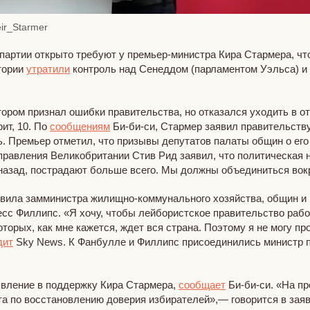
ir_Starmer
партии открыто требуют у премьер-министра Кира Стармера, что
тории
утратили
контроль над Сенеддом (парламентом Уэльса) и 
ром признал ошибки правительства, но отказался уходить в от
ит, 10. По
сообщениям
Би-би-си, Стармер заявил правительству
ь. Премьер отметил, что призывы депутатов палаты общин о его
правления Великобритании Стив Рид заявил, что политическая 
т назад, пострадают больше всего. Мы должны объединиться во
ъявила замминистра жилищно-коммунального хозяйства, общин и
сс Филлипс. «Я хочу, чтобы лейбористское правительство работ
оторых, как мне кажется, ждет вся страна. Поэтому я не могу 
дит
Sky News. К Фанбулле и Филлипс присоединились министр п
явление в поддержку Кира Стармера,
сообщает
Би-би-си. «На п
та по восстановлению доверия избирателей»,— говорится в заяв