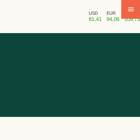
USD
EUR
GBP
81,41
94,06
109,73