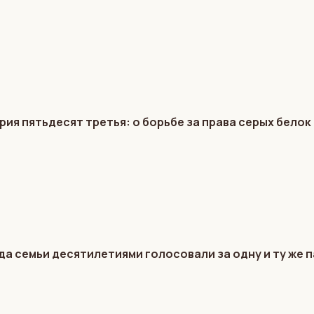
я пятьдесят третья: о борьбе за права серых белок 
да семьи десятилетиями голосовали за одну и ту же 