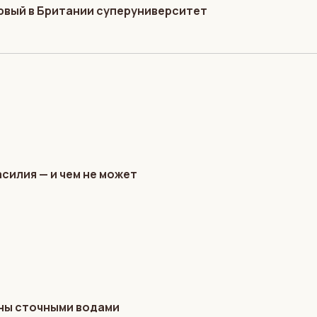
ервый в Британии суперуниверситет
силия — и чем не может
ены сточными водами