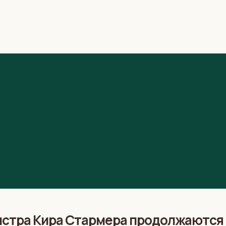
истра Кира Стармера продолжаются