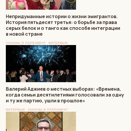
Непридуманные истории о жизни эмигрантов.
История пятьдесят третья: о борьбе за права
серых белок и о танго как способе интеграции
в новой стране
ЗАКОНЫ И ПАРЛАМЕНТ
ИНТЕРВЬЮ
Валерий Аджиев о местных выборах: «Времена,
когда семьи десятилетиями голосовали за одну
и ту же партию, ушли в прошлое»
ИНТЕРВЬЮ
ЗАКОНЫ И ПАРЛАМЕНТ