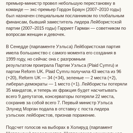
премьер-министр провел небольшую перестановку в
команде — экс-премьер Гордон Браун (2007–2010 годы)
был назначен специальным посланником по глобальным
финансам, бывший заместитель лидера Лейбористской
партии (2007–2015 годы) Гарриет Гарман — советником по
вопросам женщин и девочек.
В Сенедде (парламенте Уэльса) Лейбористская партия
имела большинство с самого момента его создания в
1999 году, но сейчас она с разгромным
результатом проиграла Партии Уэльса (Plaid Cymru) и
партии Reform UK. Plaid Cymru получила 43 места из 96
(+20), Reform UK — 34 (+34), зеленые — 2 места (+2),
либерал-демократы — 1 место (+1). Лейбористы потеряли
35 мандатов, и теперь их фракция будет насчитывать
всего 9 депутатов, консерваторы потеряли 22 места,
сохранив за собой всего 7. Первый министр Уэльса
Элунед Морган подала в отставку с поста лидера
уэльских лейбористов, признав поражение.
Подсчет голосов на выборах в Холируд (парламент