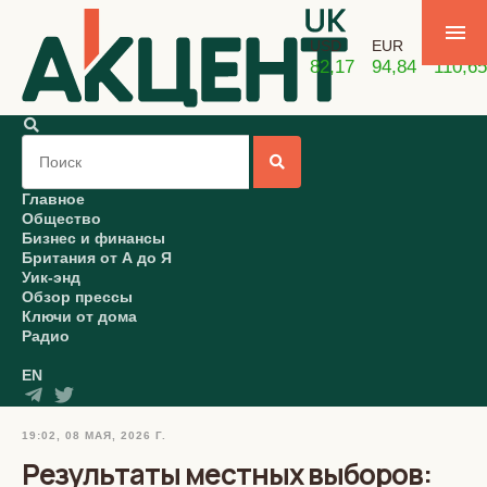
USD
EUR
GBP
82,17
94,84
110,65
Главное
Общество
Бизнес и финансы
Британия от А до Я
Уик-энд
Обзор прессы
Ключи от дома
Радио
EN
19:02, 08 МАЯ, 2026 Г.
Результаты местных выборов: