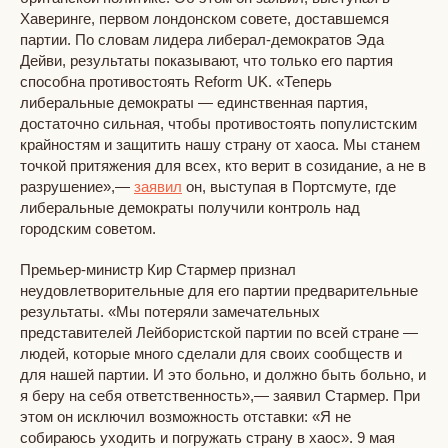
Хаверинге, первом лондонском совете, доставшемся
партии. По словам лидера либерал-демократов Эда
Дейви, результаты показывают, что только его партия
способна противостоять Reform UK. «Теперь
либеральные демократы — единственная партия,
достаточно сильная, чтобы противостоять популистским
крайностям и защитить нашу страну от хаоса. Мы станем
точкой притяжения для всех, кто верит в созидание, а не в
разрушение»,—
заявил
он, выступая в Портсмуте, где
либеральные демократы получили контроль над
городским советом.
Премьер-министр Кир Стармер признал
неудовлетворительные для его партии предварительные
результаты. «Мы потеряли замечательных
представителей Лейбористской партии по всей стране —
людей, которые много сделали для своих сообществ и
для нашей партии. И это больно, и должно быть больно, и
я беру на себя ответственность»,— заявил Стармер. При
этом он исключил возможность отставки: «Я не
собираюсь уходить и погружать страну в хаос». 9 мая