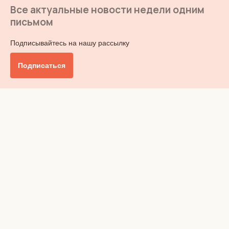
Все актуальные новости недели одним
письмом
Подписывайтесь на нашу рассылку
Подписаться
Главное
Общество
Бизнес и финансы
Британия от А до Я
Уик-энд
Обзор прессы