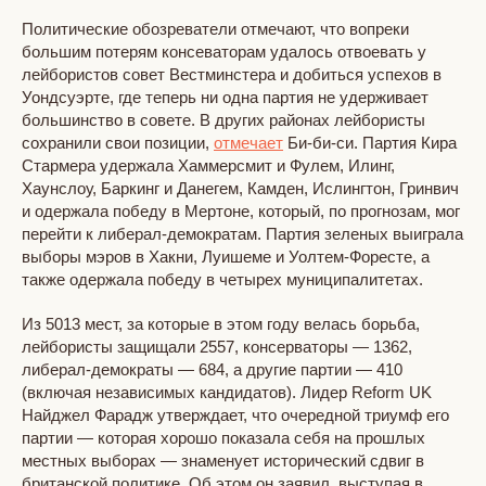
Политические обозреватели отмечают, что вопреки
большим потерям консеваторам удалось отвоевать у
лейбористов совет Вестминстера и добиться успехов в
Уондсуэрте, где теперь ни одна партия не удерживает
большинство в совете. В других районах лейбористы
сохранили свои позиции,
отмечает
Би-би-си. Партия Кира
Стармера удержала Хаммерсмит и Фулем, Илинг,
Хаунслоу, Баркинг и Данегем, Камден, Ислингтон, Гринвич
и одержала победу в Мертоне, который, по прогнозам, мог
перейти к либерал-демократам. Партия зеленых выиграла
выборы мэров в Хакни, Луишеме и Уолтем-Форесте, а
также одержала победу в четырех муниципалитетах.
Из 5013 мест, за которые в этом году велась борьба,
лейбористы защищали 2557, консерваторы — 1362,
либерал-демократы — 684, а другие партии — 410
(включая независимых кандидатов). Лидер Reform UK
Найджел Фарадж утверждает, что очередной триумф его
партии — которая хорошо показала себя на прошлых
местных выборах — знаменует исторический сдвиг в
британской политике. Об этом он заявил, выступая в