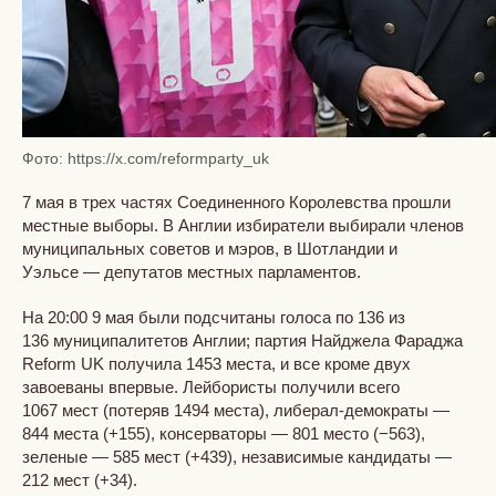
Фото: https://x.com/reformparty_uk
7 мая в трех частях Соединенного Королевства прошли
местные выборы. В Англии избиратели выбирали членов
муниципальных советов и мэров, в Шотландии и
Уэльсе — депутатов местных парламентов.
На 20:00 9 мая были подсчитаны голоса по 136 из
136 муниципалитетов Англии; партия Найджела Фараджа
Reform UK получила 1453 места, и все кроме двух
завоеваны впервые. Лейбористы получили всего
1067 мест (потеряв 1494 места), либерал-демократы —
844 места (+155), консерваторы — 801 место (−563),
зеленые — 585 мест (+439), независимые кандидаты —
212 мест (+34).