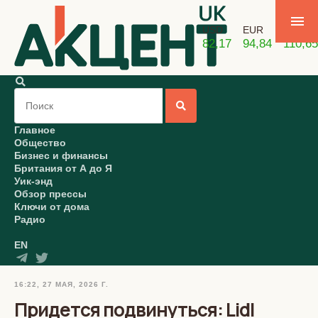
USD
EUR
GBP
82,17
94,84
110,65
Главное
Общество
Бизнес и финансы
Британия от А до Я
Уик-энд
Обзор прессы
Ключи от дома
Радио
EN
16:22, 27 МАЯ, 2026 Г.
Придется подвинуться: Lidl