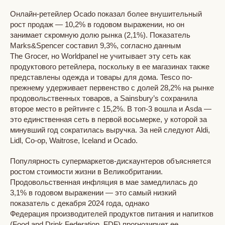
Онлайн-ретейлер Ocado показал более внушительный
рост продаж — 10,2% в годовом выражении, но он
занимает скромную долю рынка (2,1%). Показатель
Marks&Spencer составил 9,3%, согласно данным
The Grocer, но Worldpanel не учитывает эту сеть как
продуктового ретейлера, поскольку в ее магазинах также
представлены одежда и товары для дома. Tesco по-
прежнему удерживает первенство с долей 28,2% на рынке
продовольственных товаров, а Sainsbury’s сохранила
второе место в рейтинге с 15,2%. В топ-3 вошла и Asda —
это единственная сеть в первой восьмерке, у которой за
минувший год сократилась выручка. За ней следуют Aldi,
Lidl, Co-op, Waitrose, Iceland и Ocado.
Популярность супермаркетов-дискаунтеров объясняется
ростом стоимости жизни в Великобритании.
Продовольственная инфляция в мае замедлилась до
3,1% в годовом выражении — это самый низкий
показатель с декабря 2024 года, однако
Федерация производителей продуктов питания и напитков
(Food and Drink Federation, FDF) прогнозирует ее