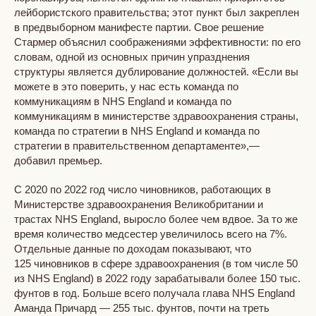
лейбористского правительства; этот пункт был закреплен
в предвыборном манифесте партии. Свое решение
Стармер объяснил соображениями эффективности: по его
словам, одной из основных причин упразднения
структуры является дублирование должностей. «Если вы
можете в это поверить, у нас есть команда по
коммуникациям в NHS England и команда по
коммуникациям в министерстве здравоохранения страны,
команда по стратегии в NHS England и команда по
стратегии в правительственном департаменте»,—
добавил премьер.
С 2020 по 2022 год число чиновников, работающих в
Министерстве здравоохранения Великобритании и
трастах NHS England, выросло более чем вдвое. За то же
время количество медсестер увеличилось всего на 7%.
Отдельные данные по доходам показывают, что
125 чиновников в сфере здравоохранения (в том числе 50
из NHS England) в 2022 году зарабатывали более 150 тыс.
фунтов в год. Больше всего получала глава NHS England
Аманда Причард — 255 тыс. фунтов, почти на треть