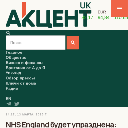
USD
EUR
GBP
82,17
94,84
110,65
Главное
Общество
Бизнес и финансы
Британия от А до Я
Уик-энд
Обзор прессы
Ключи от дома
Радио
EN
14:17, 13 МАРТА, 2025 Г.
NHS England будет упразднена: