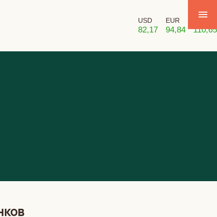
USD
EUR
GBP
82,17
94,84
110,65
нков