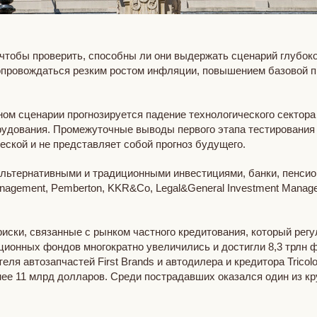
чтобы проверить, способны ли они выдержать сценарий глубок
опровождаться резким ростом инфляции, повышением базовой пр
ом сценарии прогнозируется падение технологического сектора
рудования. Промежуточные выводы первого этапа тестирования б
ческой и не представляет собой прогноз будущего.
льтернативными и традиционными инвестициями, банки, пенсион
anagement, Pemberton, KKR&Co, Legal&General Investment Manageme
ски, связанные с рынком частного кредитования, который регу
ионных фондов многократно увеличились и достигли 8,3 трлн 
ля автозапчастей First Brands и автодилера и кредитора Tricolo
ее 11 млрд долларов. Среди пострадавших оказался один из кр