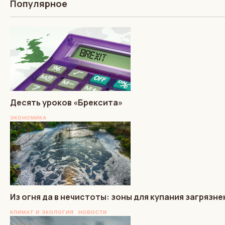
Популярное
Десять уроков «Брексита»
ЭКОНОМИКА
Из огня да в нечистоты: зоны для купания загрязн
КЛИМАТ И ЭКОЛОГИЯ
НОВОСТИ