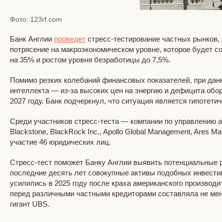
Фото: 123rf.com
Банк Англии
проведет
стресс-тестирование частных рынков, 
потрясение на макроэкономическом уровне, которое будет с
на 35% и ростом уровня безработицы до 7,5%.
Помимо резких колебаний финансовых показателей, при данн
интеллекта — из-за высоких цен на энергию и дефицита обо
2027 году. Банк подчеркнул, что ситуация является гипотети
Среди участников стресс-теста — компании по управлению а
Blackstone, BlackRock Inc., Apollo Global Management, Ares M
участие 46 юридических лиц.
Стресс-тест поможет Банку Англии выявить потенциальные ри
последние десять лет совокупные активы подобных инвестиц
усилились в 2025 году после краха американского производите
перед различными частными кредиторами составляла не мен
гигант UBS.