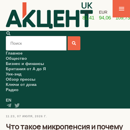
USD
EUR
GBP
81,41
94,06
109,73
Главное
Общество
Бизнес и финансы
Британия от А до Я
Уик-энд
Обзор прессы
Ключи от дома
Радио
EN
11:23, 07 ИЮЛЯ, 2026 Г.
Что такое микропенсия и почему