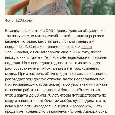
Фото: 123rf.com
В социальных сетях и СМИ продолжаются обсуждения
так называемых микропенсий — небольших перерывов в
карьере, которые, как считается, стали трендом у
поколения Z. Сама концепция не нова: как
пишет
The Guardian, о ней заговорили еще в 2007 году, после
выхода книги Тимоти Ферриса «Четырехчасовая рабочая
неделя». Но в последние год-полтора тема получила
распространение в TikTok, а затем и в традиционных
медиа. При этом речь обычно идет не о согласованном с
работодателем долгом отпуске, часто неоплачиваемом
(так называемом саббатикале), а об увольнении и отказе
от поиска работы на полгода и больше. «Вместо того
чтобы ждать до 60 или 70 лет, чтобы путешествовать по
миру и заниматься любимыми хобби, лучше делать это,
пока у вас есть молодость, энергия и здоровье»,— так
продвигает концепцию микропенсии блогер Адама Лорна.