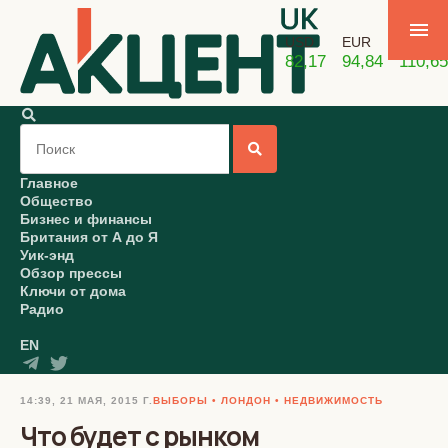
USD
EUR
GBP
82,17
94,84
110,65
Главное
Общество
Бизнес и финансы
Британия от А до Я
Уик-энд
Обзор прессы
Ключи от дома
Радио
EN
14:39, 21 МАЯ, 2015 Г.
ВЫБОРЫ
ЛОНДОН
НЕДВИЖИМОСТЬ
Что будет с рынком