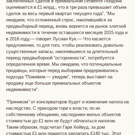
заключенных сделок в премиальном сегменте Лондона
оценивается в £1 млрд., что в три раза превышает объем
сделок за весь первый квартал текущего года". "Мы
ожидаем, что отложенный спрос, накопившийся за
предвыборный период, вновь вернется на рынок элитной
недвижимости в течение оставшихся месяцев 2015 года и
в 2016 году,— говорит Лусиан Кук.—
Что касается
предложения, то для того, чтобы реализовать довольно
существенные запасы, накопившиеся за длительный
период предвыборной "осторожности", потребуется
определенное время. Мы ожидаем, что потенциальные
продавцы, которые перед выборами придерживались
подхода "Поживем — увидим", теперь выставят на
продажу еще больше премиальных объектов
недвижимости".
"Пряником" от консерваторов будет и изменение налога на
наследство. C приходом тори к власти, по их
собственному обещанию, наследники жилых объектов
стоимостью до £1 млн не будут облагаться налогом.
Таким образом, подсчитал Гари Хейвуд, за дом
стоимостью £1 млн придется заплатить £140 тыс. Этот