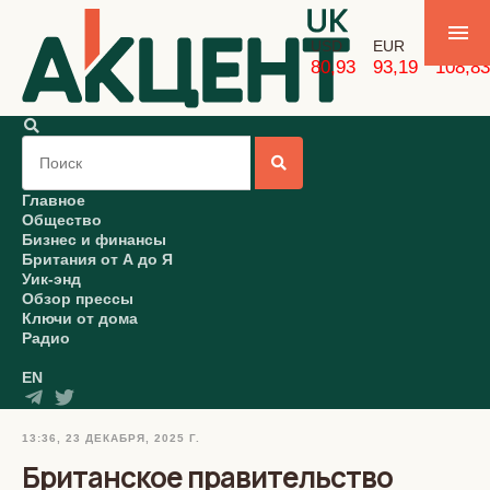
USD
EUR
GBP
80,93
93,19
108,83
Главное
Общество
Бизнес и финансы
Британия от А до Я
Уик-энд
Обзор прессы
Ключи от дома
Радио
EN
13:36, 23 ДЕКАБРЯ, 2025 Г.
Британское правительство