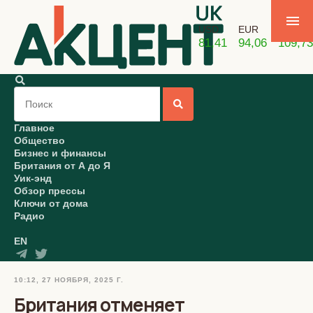
USD
EUR
GBP
81,41
94,06
109,73
Главное
Общество
Бизнес и финансы
Британия от А до Я
Уик-энд
Обзор прессы
Ключи от дома
Радио
EN
10:12, 27 НОЯБРЯ, 2025 Г.
Британия отменяет