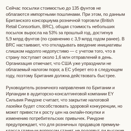
Сейчас посылки стоимостью до 135 фунтов не
облагаются импортными пошлинами. При этом, по данным
Британского консорциума розничной торговли (British
Retail Consortium, BRC), общая стоимость небольших
посылок выросла на 53% за прошлый год, достигнув
5,9 млрд фунтов (по сравнению с 3,9 млрд годом ранее). В
BRC настаивают, что откладывать введение инициативы
слишком надолго недопустимо — с учетом того, что в
страну поступает около 1,6 млн отправлений в день.
Организация отмечает, что США уже упразднили не
облагаемый налогом порог, а ЕС уберет его в следующем
году, поэтому Британия должна действовать быстрее.
Руководитель розничного направления по Британии и
Ирландии в аудиторско-консалтинговой компании EY
Сильвия Риндоне считает, что закрытие налоговой
лазейки будет способствовать здоровой конкуренции, но
может привести к росту цен на онлайн-покупки и
изменению потребительских привычек. Риндоне
предупреждает, что для розничных продавцов премиум-
класса главным вопросом станет, не подорвут ли высокие