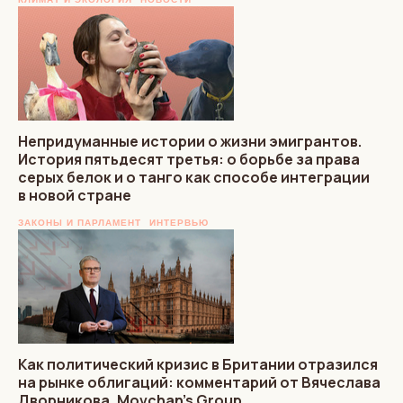
Непридуманные истории о жизни эмигрантов.
История пятьдесят третья: о борьбе за права
серых белок и о танго как способе интеграции
в новой стране
ЗАКОНЫ И ПАРЛАМЕНТ
ИНТЕРВЬЮ
Как политический кризис в Британии отразился
на рынке облигаций: комментарий от Вячеслава
Дворникова, Movchan’s Group