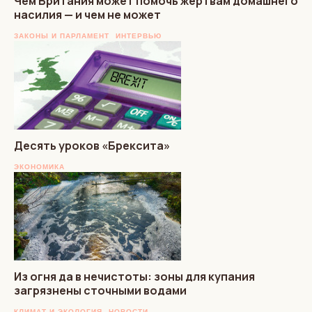
Чем Британия может помочь жертвам домашнего
насилия — и чем не может
ЗАКОНЫ И ПАРЛАМЕНТ
ИНТЕРВЬЮ
Десять уроков «Брексита»
ЭКОНОМИКА
Из огня да в нечистоты: зоны для купания
загрязнены сточными водами
КЛИМАТ И ЭКОЛОГИЯ
НОВОСТИ