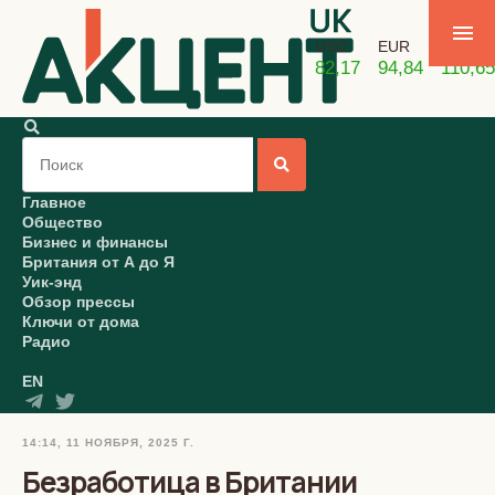
USD
EUR
GBP
82,17
94,84
110,65
Главное
Общество
Бизнес и финансы
Британия от А до Я
Уик-энд
Обзор прессы
Ключи от дома
Радио
EN
14:14, 11 НОЯБРЯ, 2025 Г.
Безработица в Британии