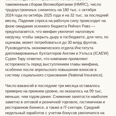
таможенным сборам Великобритании (HMRC), число
трудоустроенных снизилось на 180 тыс. с октября
2024 года по октябрь 2025 года и на 32 тыс. за последний
месяц. Падение спроса на рабочую силу происходит на
фоне ожидания осеннего бюджета Рейчел Ривз —
предполагается, что минфин увеличит налоговую
нагрузку, чтобы закрыть дыру в госбюджете, для чего, по
оценкам, может потребоваться до 30 млрд фунтов.
Руководитель экономического отдела Института
дипломированных бухгалтеров Англии и Уэльса (ICAEW)
Сурен Тиру отметил, что компании проявляют
осторожность перед выступлением главы минфина,
особенно после апрельского повышения взносов в
систему социального страхования (National Insurance).
Число вакансий в последние три месяца оставалось
примерно на прежнем уровне, но оказалось на 99 тыс.
меньше, чем годом ранее. Снижение занятости наиболее
заметно в оптовой и розничной торговле, гостиничном и
ресторанном бизнесе, а также в IT-секторе. Средний
недельный заработок с учетом бонусов увеличился на