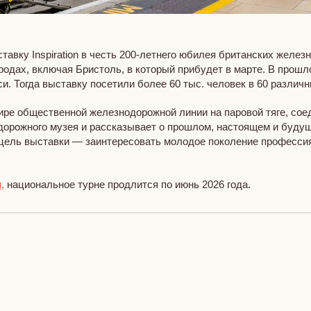
тавку Inspiration в честь 200-летнего юбилея британских желе
родах, включая Бристоль, в который прибудет в марте. В прош
и. Тогда выставку посетили более 60 тыс. человек в 60 различ
мире общественной железнодорожной линии на паровой тяге, сое
одорожного музея и рассказывает о прошлом, настоящем и буду
 цель выставки — заинтересовать молодое поколение професси
,
национальное турне продлится по июнь 2026 года.