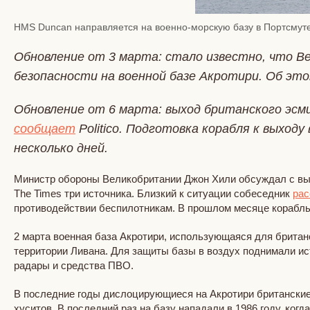
HMS Duncan направляется на военно-морскую базу в Портсмуте
Обновление от 3 марта: стало известно, что В
безопасности на военной базе Акротири. Об эт
Обновление от 6 марта: выход британского эсми
сообщает
Politico. Подготовка корабля к выход
несколько дней.
Министр обороны Великобритании Джон Хили обсуждал с вы
The Times три источника. Близкий к ситуации собеседник
рас
противодействии беспилотникам. В прошлом месяце корабль
2 марта военная база Акротири, использующаяся для британс
территории Ливана. Для защиты базы в воздух поднимали ис
радары и средства ПВО.
В последние годы дислоцирующиеся на Акротири британские
хуситов. В последний раз на базу нападали в 1986 году, ког