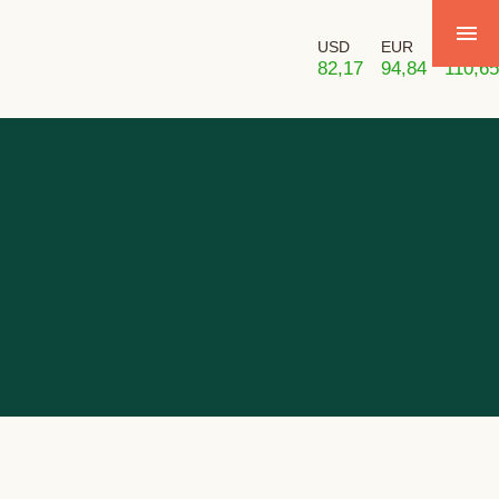
USD
EUR
GBP
82,17
94,84
110,65