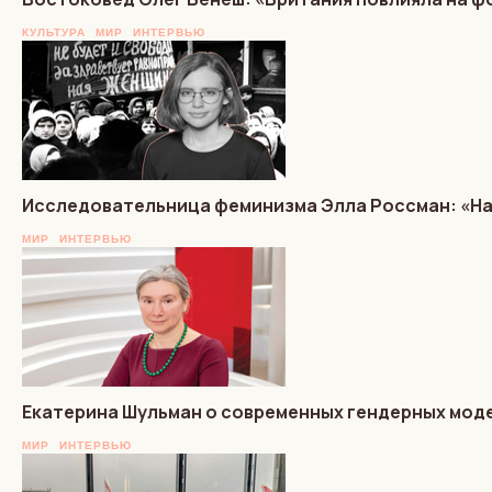
КУЛЬТУРА
МИР
ИНТЕРВЬЮ
Исследовательница феминизма Элла Россман: «На
МИР
ИНТЕРВЬЮ
Екатерина Шульман о современных гендерных моде
МИР
ИНТЕРВЬЮ