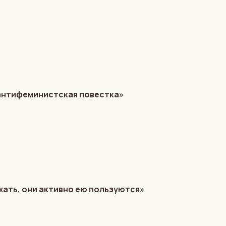
 антифеминистская повестка»
жать, они активно ею пользуются»