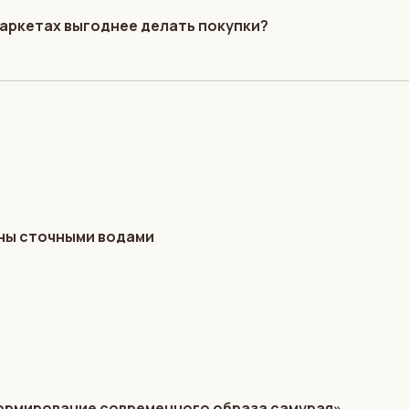
маркетах выгоднее делать покупки?
ены сточными водами
формирование современного образа самурая»