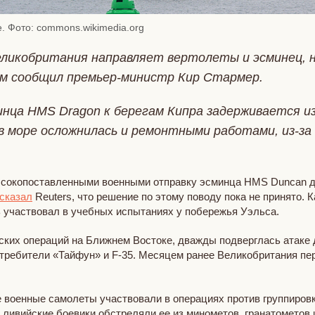
. Фото: commons.wikimedia.org
еликобритания направляет вертолеты и эсминец, н
ом сообщил премьер-министр Кир Стармер.
нца HMS Dragon к берегам Кипра задерживается из
у в море осложнилась и ремонтными работами, из-за
сокопоставленными военными отправку эсминца HMS Duncan дл
сказал
Reuters, что решение по этому поводу пока не принято. 
 участвовал в учебных испытаниях у побережья Уэльса.
ких операций на Ближнем Востоке, дважды подверглась атаке д
требители «Тайфун» и F-35. Месяцем ранее Великобритания пе
 военные самолеты участвовали в операциях против группировк
да ливийские боевики обстреляли ее из минометов, гранатометов 