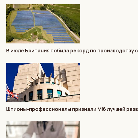
В июле Британия побила рекорд по производству 
Шпионы-профессионалы признали MI6 лучшей разв