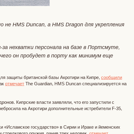
о не HMS Duncan, а HMS Dragon для укрепления
-за нехватки персонала на базе в Портсмуте,
 чего он пробудет в порту как минимум еще
я защиты британской базы Акротири на Кипре,
сообщили
Как
отмечает
The Guardian, HMS Duncan специализируется на
ронов. Кипрские власти заявляли, что его запустили с
ребросила на Акротири дополнительные истребители F-35,
и «Исламское государство» в Сирии и Ираке и йеменских
и стрелкового оружия, ранив трех человек,
отмечает