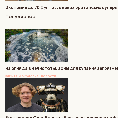
Экономия до 70 фунтов: в каких британских супер
Популярное
Из огня да в нечистоты: зоны для купания загрязн
КЛИМАТ И ЭКОЛОГИЯ
НОВОСТИ
Востоковед Олег Бенеш: «Британия повлияла на 