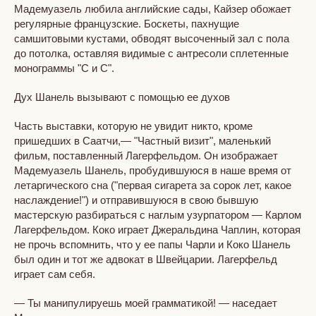
Мадемуазель любила английские сады, Кайзер обожает
регулярные французские. Боскеты, пахнущие
самшитовыми кустами, обводят высоченный зал с пола
до потолка, оставляя видимые с антресоли сплетенные
монограммы "С и С".
Дух Шанель вызывают с помощью ее духов
Часть выставки, которую не увидит никто, кроме
пришедших в Саатчи,— "Частный визит", маленький
фильм, поставленный Лагерфельдом. Он изображает
Мадемуазель Шанель, пробудившуюся в наше время от
летаргического сна ("первая сигарета за сорок лет, какое
наслаждение!") и отправившуюся в свою бывшую
мастерскую разбираться с наглым узурпатором — Карлом
Лагерфельдом. Коко играет Джеральдина Чаплин, которая
не прочь вспомнить, что у ее папы Чарли и Коко Шанель
был один и тот же адвокат в Швейцарии. Лагерфельд
играет сам себя.
— Ты манипулируешь моей грамматикой! — наседает