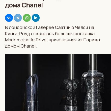
дома Chanel
В лондонской Галерее Саатчи в Челси на
Кингз-Роуд открылась большая выставка
Mademoiselle Prive, привезенная из Парижа
домом Chanel.