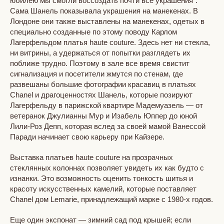
юбилею мы смогли воссоздать почти все украшения".
Сама Шанель показывала украшения на манекенах. В
Лондоне они также выставлены на манекенах, одетых в
специально созданные по этому поводу Карлом
Лагерфельдом платья haute couture. Здесь нет ни стекла,
ни витрины, а удержаться от попытки разглядеть их
поближе трудно. Поэтому в зале все время свистит
сигнализация и посетители жмутся по стенам, где
развешаны большие фотографии красавиц в платьях
Chanel и драгоценностях Шанель, которые позируют
Лагерфельду в парижской квартире Мадемуазель — от
ветеранок Джулианны Мур и Изабель Юппер до юной
Лили-Роз Депп, которая вслед за своей мамой Ванессой
Паради начинает свою карьеру при Кайзере.
Выставка платьев haute couture на прозрачных
стеклянных колоннах позволяет увидеть их как будто с
изнанки. Это возможность оценить тонкость шитья и
красоту искусственных камелий, которые поставляет
Chanel дом Lemarie, принадлежащий марке с 1980-х годов.
Еще один экспонат — зимний сад под крышей; если