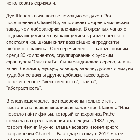
истолковать скрижали.
Дух Шанель вызывают с помощью ее духов. Зал,
посвященный Chanel N5, напоминает скорее химический
завод, чем лабораторию алхимика. В огромных чанах с
поднимающимися и опускающимися в ритме светового
спектакля крышками кипят важнейшие ингредиенты
любовного напитка. Они перечислены — как мы помним
среди 80 компонентов, сгруппированных русским
французом Эрнстом Бо, были сандаловое дерево, иланг-
иланг, бергамот, мускус, виверра, ваниль, дубовый мох, но
куда более важны другие добавки, также здесь
перечисленные: "женственность", "тайна",
"абстрактность".
В следующем зале, где подсвечены только стены,
выставлена первая ювелирная коллекция Шанель. "Нам
повезло найти фильм, который кинохроника Pathe
снимала на представлении коллекции в 1932 году,—
говорит Филип Мужно, глава часового и ювелирного
направления Chanel.— Благодаря этому в 2012-м к ее