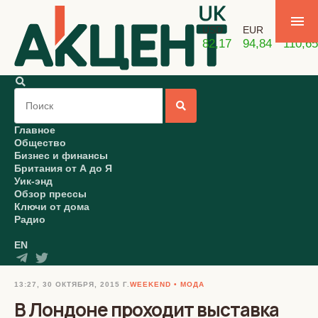
USD
EUR
GBP
82,17
94,84
110,65
Главное
Общество
Бизнес и финансы
Британия от А до Я
Уик-энд
Обзор прессы
Ключи от дома
Радио
EN
13:27, 30 ОКТЯБРЯ, 2015 Г.
WEEKEND
МОДА
В Лондоне проходит выставка