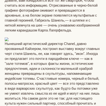
Довиле, вам понадобится все тот же смартфон, чтобы
считать всю информацию. Отрисованные в черно-белой
графике фотографии оживают и превращаются в
архивные, а на белом экране появляется мультфильм с
главной героиней, Габриэль Шанель,— в шляпке и с
ниткой жемчуга на шее — очень узнаваемо изображенной
легким карандашом Карла Лагерфельда.
Нынешний артистический директор Chanel, давно
прозванный Кайзером, построил выставку вокруг главных
черт стиля Шанель, ее, как говорят здесь, "икон". Иногда
он предлагает это почти в пародийном ключе — как в
"зале тотемов", в которых факты жизни, эстетические
предпочтения, идеи и склонности маленькой храброй
женщины превращены в скульптуры, напоминающие
индейские тотемы. Счастливые номера, черный и белый,
полосы-матроски, красный цвет — все это представлено
в виде варварских скульптур, как будто бы потомки уже
не умеют извлечь смысла из ее идей и могут на них лишь
молиться. На самом деле это не так: для настоящего
культа нужен сильный партнер, способный прочитать и