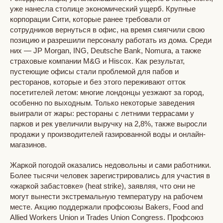
уже нанесла столице экономический ущерб. Крупные
корпорации Сити, которые ранее требовали от
сотрудников вернуться в офис, на время смягчили свою
позицию и разрешили персоналу работать из дома. Среди
них — JP Morgan, ING, Deutsche Bank, Nomura, а также
страховые компании M&G и Hiscox. Как результат,
пустеющие офисы стали проблемой для пабов и
ресторанов, которые и без этого переживают отток
посетителей летом: многие лондонцы уезжают за город,
особенно по выходным. Только некоторые заведения
выиграли от жары: рестораны с летними террасами у
парков и рек увеличили выручку на 2,8%, также выросли
продажи у производителей газированной воды и онлайн-
магазинов.
Жаркой погодой оказались недовольны и сами работники.
Более тысячи человек зарегистрировались для участия в
«жаркой забастовке» (heat strike), заявляя, что они не
могут вынести экстремальную температуру на рабочем
месте. Акцию поддержали профсоюзы Bakers, Food and
Allied Workers Union и Trades Union Congress. Профсоюз