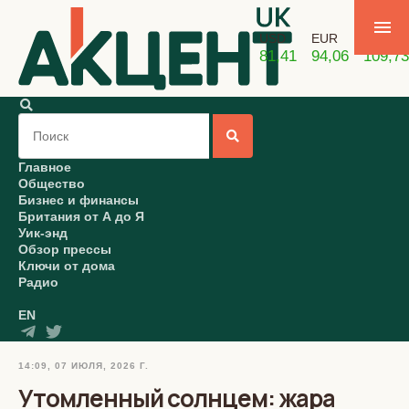
USD
EUR
GBP
81,41
94,06
109,73
Главное
Общество
Бизнес и финансы
Британия от А до Я
Уик-энд
Обзор прессы
Ключи от дома
Радио
EN
14:09, 07 ИЮЛЯ, 2026 Г.
Утомленный солнцем: жара