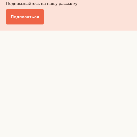
Подписывайтесь на нашу рассылку
Подписаться
Главное
Общество
Бизнес и финансы
Британия от А до Я
Уик-энд
Обзор прессы
Ключи от дома
Радио
Реклама
Вакансии