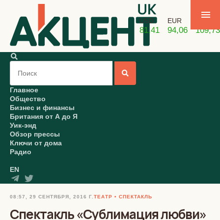
USD
EUR
GBP
81,41
94,06
109,73
Главное
Общество
Бизнес и финансы
Британия от А до Я
Уик-энд
Обзор прессы
Ключи от дома
Радио
EN
08:57, 29 СЕНТЯБРЯ, 2016 Г.
ТЕАТР
СПЕКТАКЛЬ
Спектакль «Сублимация любви»