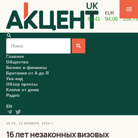
USD
EUR
GBP
81,41
94,06
109,73
Главное
Общество
Бизнес и финансы
Британия от А до Я
Уик-энд
Обзор прессы
Ключи от дома
Радио
EN
18:36, 15 НОЯБРЯ, 2024 Г.
16 лет незаконных визовых