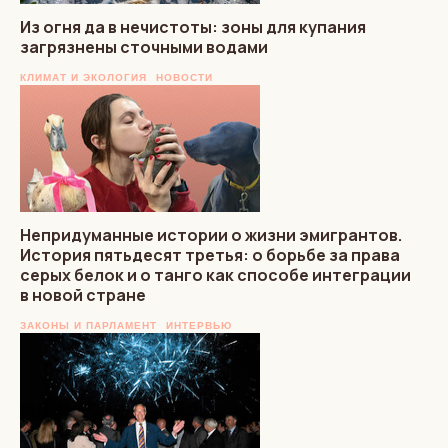
Из огня да в нечистоты: зоны для купания
загрязнены сточными водами
КЛИМАТ И ЭКОЛОГИЯ
НОВОСТИ
Непридуманные истории о жизни эмигрантов.
История пятьдесят третья: о борьбе за права
серых белок и о танго как способе интеграции
в новой стране
ЗАКОНЫ И ПАРЛАМЕНТ
ИНТЕРВЬЮ