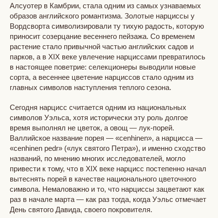
Алсуотер в Камбрии, стала одним из самых узнаваемых
образов английского романтизма. Золотые нарциссы у
Вордсворта символизировали ту тихую радость, которую
приносит созерцание весеннего пейзажа. Со временем
растение стало привычной частью английских садов и
парков, а в XIX веке увлечение нарциссами превратилось
в настоящее поветрие: селекционеры выводили новые
сорта, а весеннее цветение нарциссов стало одним из
главных символов наступления теплого сезона.
Сегодня нарцисс считается одним из национальных
символов Уэльса, хотя исторически эту роль долгое
время выполнял не цветок, а овощ — лук-порей.
Валлийское название порея — «cenhinen», а нарцисса —
«cenhinen pedr» («лук святого Петра»), и именно сходство
названий, по мнению многих исследователей, могло
привести к тому, что в XIX веке нарцисс постепенно начал
вытеснять порей в качестве национального цветочного
символа. Немаловажно и то, что нарциссы зацветают как
раз в начале марта — как раз тогда, когда Уэльс отмечает
День святого Давида, своего покровителя.