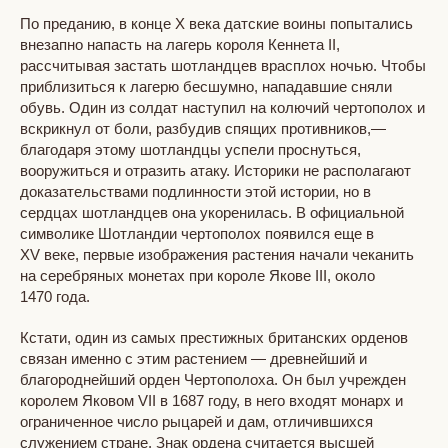
По преданию, в конце X века датские воины попытались
внезапно напасть на лагерь короля Кеннета II,
рассчитывая застать шотландцев врасплох ночью. Чтобы
приблизиться к лагерю бесшумно, нападавшие сняли
обувь. Один из солдат наступил на колючий чертополох и
вскрикнул от боли, разбудив спящих противников,—
благодаря этому шотландцы успели проснуться,
вооружиться и отразить атаку. Историки не располагают
доказательствами подлинности этой истории, но в
сердцах шотландцев она укоренилась. В официальной
символике Шотландии чертополох появился еще в
XV веке, первые изображения растения начали чеканить
на серебряных монетах при короле Якове III, около
1470 года.
Кстати, один из самых престижных британских орденов
связан именно с этим растением — древнейший и
благороднейший орден Чертополоха. Он был учрежден
королем Яковом VII в 1687 году, в него входят монарх и
ограниченное число рыцарей и дам, отличившихся
служением стране. Знак ордена считается высшей