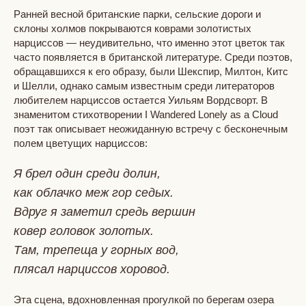
Ранней весной британские парки, сельские дороги и
склоны холмов покрываются коврами золотистых
нарциссов — неудивительно, что именно этот цветок так
часто появляется в британской литературе. Среди поэтов,
обращавшихся к его образу, были Шекспир, Милтон, Китс
и Шелли, однако самым известным среди литераторов
любителем нарциссов остается Уильям Вордсворт. В
знаменитом стихотворении I Wandered Lonely as a Cloud
поэт так описывает неожиданную встречу с бесконечным
полем цветущих нарциссов:
Я брел один среди долин,
как облачко меж гор седых.
Вдруг я заметил средь вершин
ковер головок золотых.
Там, трепеща у горных вод,
плясал нарциссов хоровод.
Эта сцена, вдохновленная прогулкой по берегам озера