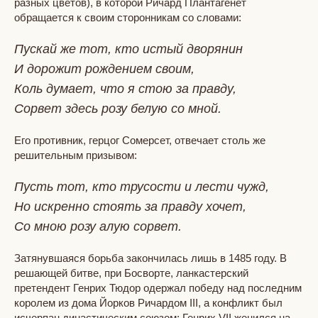
разных цветов), в которой Ричард Плантагенет
обращается к своим сторонникам со словами:
Пускай же тот, кто истый дворянин
И дорожит рождением своим,
Коль думает, что я стою за правду,
Сорвет здесь розу белую со мной.
Его противник, герцог Сомерсет, отвечает столь же
решительным призывом:
Пусть тот, кто трусости и лести чужд,
Но искренно стоять за правду хочет,
Со мною розу алую сорвет.
Затянувшаяся борьба закончилась лишь в 1485 году. В
решающей битве, при Босворте, ланкастерский
претендент Генрих Тюдор одержал победу над последним
королем из дома Йорков Ричардом III, а конфликт был
исчерпан династическим союзом: Генрих VII женился на