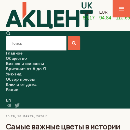
USD
EUR
GBP
82,17
94,84
110,65
Главное
Общество
Бизнес и финансы
Британия от А до Я
Уик-энд
Обзор прессы
Ключи от дома
Радио
EN
15:20, 10 МАРТА, 2026 Г.
Самые важные цветы в истории