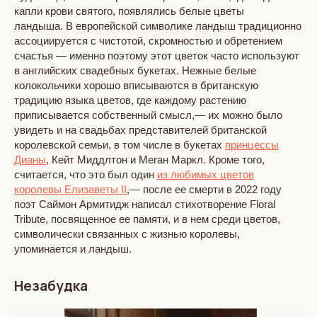
капли крови святого, появлялись белые цветы
ландыша. В европейской символике ландыш традиционно
ассоциируется с чистотой, скромностью и обретением
счастья — именно поэтому этот цветок часто используют
в английских свадебных букетах. Нежные белые
колокольчики хорошо вписываются в британскую
традицию языка цветов, где каждому растению
приписывается собственный смысл,— их можно было
увидеть и на свадьбах представителей британской
королевской семьи, в том числе в букетах
принцессы
Дианы
, Кейт Миддлтон и Меган Маркл. Кроме того,
считается, что это был один
из любимых цветов
королевы Елизаветы II
,— после ее смерти в 2022 году
поэт Саймон Армитидж написал стихотворение Floral
Tribute, посвященное ее памяти, и в нем среди цветов,
символически связанных с жизнью королевы,
упоминается и ландыш.
Незабудка