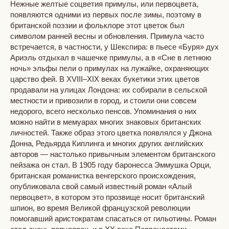
Нежные желтые соцветия примулы, или первоцвета,
появляются одними из первых после зимы, поэтому в
британской поэзии и фольклоре этот цветок был
символом ранней весны и обновления. Примула часто
встречается, в частности, у Шекспира: в пьесе «Буря» дух
Ариэль отдыхал в чашечке примулы, а в «Сне в летнюю
ночь» эльфы пели о примулах на лужайке, охраняющих
царство фей. В XVIII–XIX веках букетики этих цветов
продавали на улицах Лондона: их собирали в сельской
местности и привозили в город, и стоили они совсем
недорого, всего несколько пенсов. Упоминания о них
можно найти в мемуарах многих знаковых британских
личностей. Также образ этого цветка появлялся у Джона
Донна, Редьярда Киплинга и многих других английских
авторов — настолько привычным элементом британского
пейзажа он стал. В 1905 году баронесса Эммушка Орци,
британская романистка венгерского происхождения,
опубликовала свой самый известный роман «Алый
первоцвет», в котором это прозвище носит британский
шпион, во время Великой французской революции
помогавший аристократам спасаться от гильотины. Роман