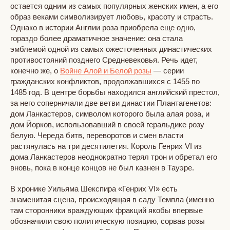
остается одним из самых популярных женских имен, а его
образ веками символизирует любовь, красоту и страсть.
Однако в истории Англии роза приобрела еще одно,
гораздо более драматичное значение: она стала
эмблемой одной из самых ожесточенных династических
противостояний позднего Средневековья. Речь идет,
конечно же, о
Войне Алой и Белой розы
— серии
гражданских конфликтов, продолжавшихся с 1455 по
1485 год. В центре борьбы находился английский престол,
за него соперничали две ветви династии Плантагенетов:
дом Ланкастеров, символом которого была алая роза, и
дом Йорков, использовавший в своей геральдике розу
белую. Череда битв, переворотов и смен власти
растянулась на три десятилетия. Король Генрих VI из
дома Ланкастеров неоднократно терял трон и обретал его
вновь, пока в конце концов не был казнен в Тауэре.
В хронике Уильяма Шекспира «Генрих VI» есть
знаменитая сцена, происходящая в саду Темпла (именно
там сторонники враждующих фракций якобы впервые
обозначили свою политическую позицию, сорвав розы