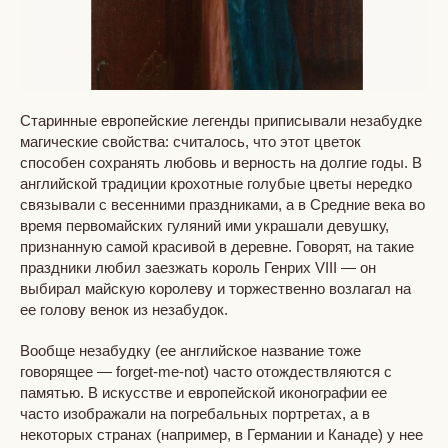
Старинные европейские легенды приписывали незабудке
магические свойства: считалось, что этот цветок
способен сохранять любовь и верность на долгие годы. В
английской традиции крохотные голубые цветы нередко
связывали с весенними праздниками, а в Средние века во
время первомайских гуляний ими украшали девушку,
признанную самой красивой в деревне. Говорят, на такие
праздники любил заезжать король Генрих VIII — он
выбирал майскую королеву и торжественно возлагал на
ее голову венок из незабудок.
Вообще незабудку (ее английское название тоже
говорящее — forget-me-not) часто отождествляются с
памятью. В искусстве и европейской иконографии ее
часто изображали на погребальных портретах, а в
некоторых странах (например, в Германии и Канаде) у нее