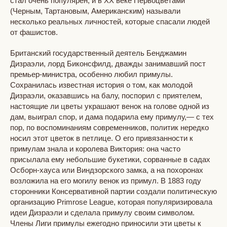
стал очень популярен, и в XX веке Первоцветами
(Черным, Тартановым, Американским) называли
несколько реальных личностей, которые спасали людей
от фашистов.
Британский государственный деятель Бенджамин
Дизраэли, лорд Биконсфилд, дважды занимавший пост
премьер-министра, особенно любил примулы.
Сохранилась известная история о том, как молодой
Дизраэли, оказавшись на балу, поспорил с приятелем,
настоящие ли цветы украшают венок на голове одной из
дам, выиграл спор, и дама подарила ему примулу,— с тех
пор, по воспоминаниям современников, политик нередко
носил этот цветок в петлице. О его привязанности к
примулам знала и королева Виктория: она часто
присылала ему небольшие букетики, сорванные в садах
Осборн-хауса или Виндзорского замка, а на похоронах
возложила на его могилу венок из примул. В 1883 году
сторонники Консервативной партии создали политическую
организацию Primrose League, которая популяризировала
идеи Дизраэли и сделала примулу своим символом.
Члены Лиги примулы ежегодно приносили эти цветы к