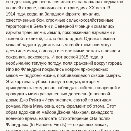
сегодня каждую осень появляются на лацканах пиджаков
по всей стране, напоминают о трагедиях XX века. В
1914 году, когда на Западном фронте начались
ожесточенные бои, огромные сельскохозяйственные
территории в Бельгии и Северной Франции оказались
изрыты траншеями. Земля, покореженная взрывами и
тяжелой техникой, стала бесплодной. Однако семена
мака обладают удивительным свойством: они могут
десятилетиями, а иногда и столетиями лежать в почве и
сохранять всхожесть. И вот весной 1915 года, в
необычайно теплую погоду, поля сражений вокруг города
Ипр во Фландрии покрылись ковром ярко-красных
маков — подобно жизни, пробивающейся сквозь смерть.
Эта картина глубоко тронула солдат, которым
приходилось ежедневно наблюдать гибель товарищей и
проходить мимо разрушенных деревень (в военной
драме Джо Райта «Искупление», снятой по мотивам
романа Иэна Макьюена, есть фрагмент об этом). Этот
образ вдохновил майора Джона Маккрея, канадского
военного врача, написать стихотворение «На полях
Фландрии» (In Flanders Fields) — о красных маках,
которые колышутся между рядами крестов на братских