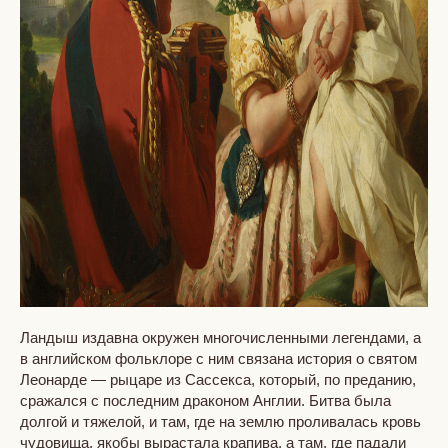
Ландыш издавна окружен многочисленными легендами, а
в английском фольклоре с ним связана история о святом
Леонарде — рыцаре из Сассекса, который, по преданию,
сражался с последним драконом Англии. Битва была
долгой и тяжелой, и там, где на землю проливалась кровь
чудовища, якобы вырастала крапива, а там, где падали