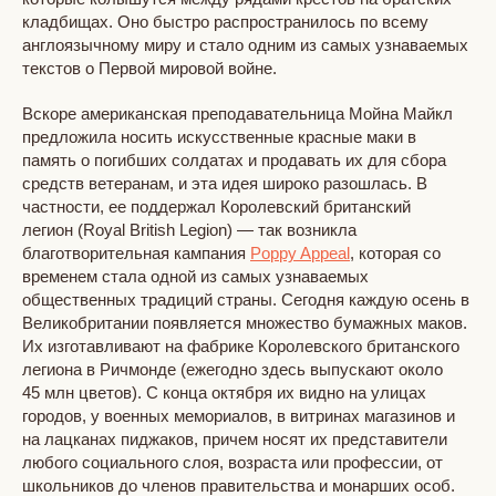
кладбищах. Оно быстро распространилось по всему
англоязычному миру и стало одним из самых узнаваемых
текстов о Первой мировой войне.
Вскоре американская преподавательница Мойна Майкл
предложила носить искусственные красные маки в
память о погибших солдатах и продавать их для сбора
средств ветеранам, и эта идея широко разошлась. В
частности, ее поддержал Королевский британский
легион (Royal British Legion) — так возникла
благотворительная кампания
Poppy Appeal
, которая со
временем стала одной из самых узнаваемых
общественных традиций страны. Сегодня каждую осень в
Великобритании появляется множество бумажных маков.
Их изготавливают на фабрике Королевского британского
легиона в Ричмонде (ежегодно здесь выпускают около
45 млн цветов). С конца октября их видно на улицах
городов, у военных мемориалов, в витринах магазинов и
на лацканах пиджаков, причем носят их представители
любого социального слоя, возраста или профессии, от
школьников до членов правительства и монарших особ.