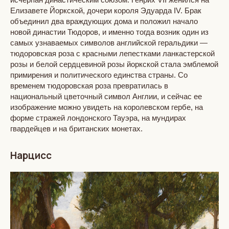
Елизавете Йоркской, дочери короля Эдуарда IV. Брак
объединил два враждующих дома и положил начало
новой династии Тюдоров, и именно тогда возник один из
самых узнаваемых символов английской геральдики —
тюдоровская роза с красными лепестками ланкастерской
розы и белой сердцевиной розы йоркской стала эмблемой
примирения и политического единства страны. Со
временем тюдоровская роза превратилась в
национальный цветочный символ Англии, и сейчас ее
изображение можно увидеть на королевском гербе, на
форме стражей лондонского Тауэра, на мундирах
гвардейцев и на британских монетах.
Нарцисс