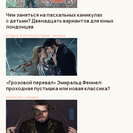
Чем заняться на пасхальных каникулах
с детьми? Двенадцать вариантов для юных
лондонцев
ОТДЫХ И ПУТЕШЕСТВИЯ
АФИША
«Грозовой перевал» Эмиральд Феннел:
проходная пустышка или новая классика?
КУЛЬТУРА
АФИША