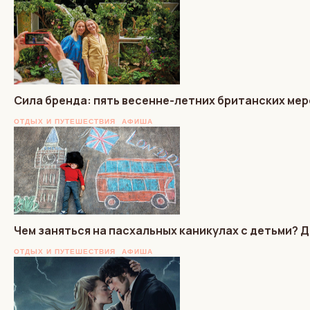
Сила бренда: пять весенне-летних британских мер
ОТДЫХ И ПУТЕШЕСТВИЯ
АФИША
Чем заняться на пасхальных каникулах с детьми?
ОТДЫХ И ПУТЕШЕСТВИЯ
АФИША