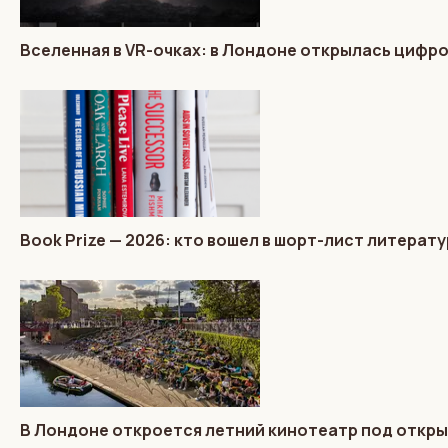
Вселенная в VR-очках: в Лондоне открылась цифр
Book Prize — 2026: кто вошел в шорт-лист литера
В Лондоне откроется летний кинотеатр под откр