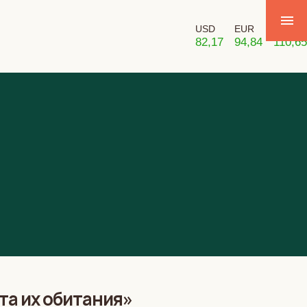
USD
EUR
GBP
82,17
94,84
110,65
та их обитания»