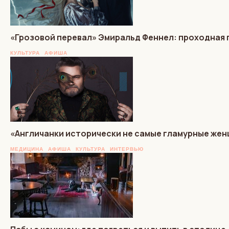
«Грозовой перевал» Эмиральд Феннел: проходная 
КУЛЬТУРА
АФИША
«Англичанки исторически не самые гламурные же
МЕДИЦИНА
АФИША
КУЛЬТУРА
ИНТЕРВЬЮ