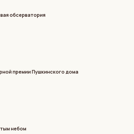
овая обсерватория
турной премии Пушкинского дома
ытым небом