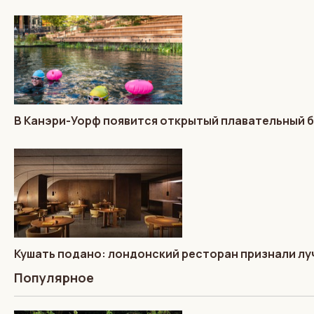
В Канэри-Уорф появится открытый плавательный 
Кушать подано: лондонский ресторан признали лу
Популярное