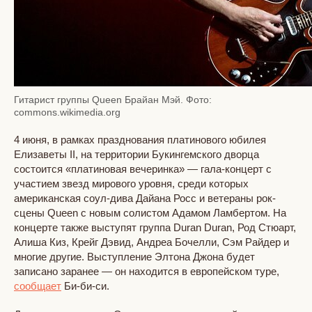
Гитарист группы Queen Брайан Мэй. Фото:
commons.wikimedia.org
4 июня, в рамках празднования платинового юбилея
Елизаветы II, на территории Букингемского дворца
состоится «платиновая вечеринка» — гала-концерт с
участием звезд мирового уровня, среди которых
американская соул-дива Дайана Росс и ветераны рок-
сцены Queen с новым солистом Адамом Ламбертом. На
концерте также выступят группа Duran Duran, Род Стюарт,
Алиша Киз, Крейг Дэвид, Андреа Бочелли, Сэм Райдер и
многие другие. Выступление Элтона Джона будет
записано заранее — он находится в европейском туре,
сообщает
Би-би-си.