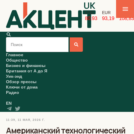
USD
EUR
GBP
80,93
93,19
108,83
Главное
Общество
Бизнес и финансы
Британия от А до Я
Уик-энд
Обзор прессы
Ключи от дома
Радио
EN
11:39, 11 МАЯ, 2026 Г.
Американский технологический