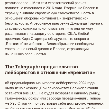
реализовалось. Меж тем стратегический расчет
полностью изменился с 2016 года. Вторжение России в
Украину выявило европейскую самоуспокоенность в
отношении обороны континента и энергетической
безопасности. Агрессивное презрение Дональда Трампа к
старым союзникам ясно показывает, что они не могут
рассчитывать на защиту со стороны США. Любой
преемник Кира Стармера обнаружит, что споров о
„Брексите“ не избежать. Великобритании необходим
совершенно новый диалог о Европе, отражающий
нынешнюю реальность».
The Telegraph
: предательство
лейбористов в отношении «Брексита»
«В предвыборном манифесте лейбористов 2024 года
было ясно сказано: „При лейбористах Великобритания
останется вне ЕС... Не будет возврата к единому рынку,
таможенному союзу или свободе передвижения“. Теперь
же Уэс Стритинг почувствовал себя достаточно уверенно,
чтобы показать свое истинное лицо. „Выход из ЕС был