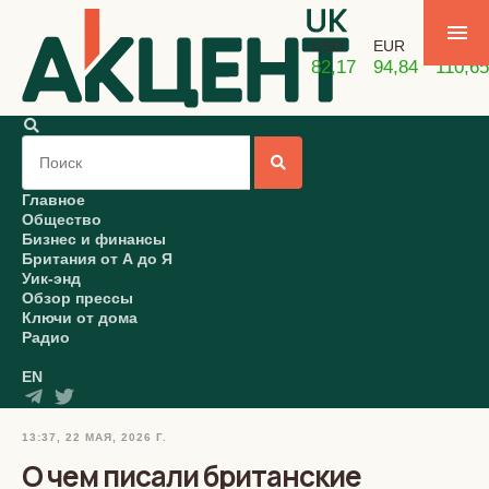
USD
EUR
GBP
82,17
94,84
110,65
Главное
Общество
Бизнес и финансы
Британия от А до Я
Уик-энд
Обзор прессы
Ключи от дома
Радио
EN
13:37, 22 МАЯ, 2026 Г.
О чем писали британские