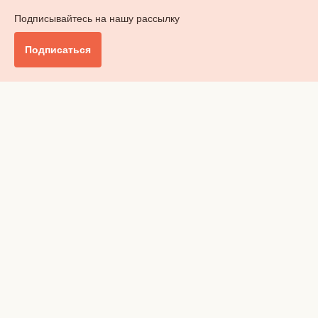
Подписывайтесь на нашу рассылку
Подписаться
Главное
Общество
Бизнес и финансы
Британия от А до Я
Уик-энд
Обзор прессы
Ключи от дома
Радио
Реклама