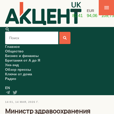
USD
EUR
GBP
81,41
94,06
109,73
Главное
Общество
Бизнес и финансы
Британия от А до Я
Уик-энд
Обзор прессы
Ключи от дома
Радио
EN
14:01, 14 МАЯ, 2026 Г.
Министр здравоохранения