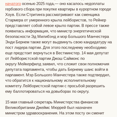
начатого
осенью 2025 года,— оно касалось недоплаты
гербового сбора при покупке квартиры в курортном городе
Хоув. Если Стритинга рассматривают как сменщика
Стармера от умеренного крыла лейбористов, то Рейнер
представляет собой левое крыло партии. В прессе также
появилась информация, что министр энергетической
безопасности Эд Милибэнд и мэр Большого Манчестера
Энди Бернем также могут выдвинуть свою кандидатуру на
пост лидера партии. Для этого последнему необходимо
еще предстоит вернуться в Вестминстер. 14 мая депутат
от Лейбористской партии Джош Саймонс по
округу Мейкерфилд заявил, что сложит свои полномочия
депутата парламента, чтобы дать Бернему шанс войти в
парламент. Мэр Большого Манчестера также подтвердил,
что обратится к национальному исполнительному
комитету Лейбористской партии с просьбой разрешить
ему баллотироваться на довыборах по округу.
15 мая главный секретарь Министерства финансов
Великобритании Джеймс Мюррей был назначен
министром здравоохранения. На этом посту он сменит