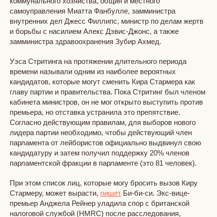
коммунального хозяйства, общин и местного
самоуправления Миатта Фанбулле, замминистра
внутренних дел Джесс Филлипс, министр по делам жертв
и борьбы с насилием Алекс Дэвис-Джонс, а также
замминистра здравоохранения Зубир Ахмед.
Уэса Стритинга на протяжении длительного периода
времени называли одним из наиболее вероятных
кандидатов, которые могут сменить Кира Стармера как
главу партии и правительства. Пока Стритинг был членом
кабинета министров, он не мог открыто выступить против
премьера, но отставка устранила это препятствие.
Согласно действующим правилам, для выборов нового
лидера партии необходимо, чтобы действующий член
парламента от лейбористов официально выдвинул свою
кандидатуру и затем получил поддержку 20% членов
парламентской фракции в парламенте (это 81 человек).
При этом список лиц, которые могу бросить вызов Киру
Стармеру, может вырасти,
пишет
Би-би-си. Экс-вице-
премьер Анджела Рейнер уладила спор с британской
налоговой службой (HMRC) после расследования,