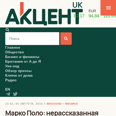
USD
EUR
GBP
82,17
94,84
110,65
Главное
Общество
Бизнес и финансы
Британия от А до Я
Уик-энд
Обзор прессы
Ключи от дома
Радио
EN
13:42, 05 АВГУСТА, 2016 Г.
WEEKEND
МЮЗИКЛ
Марко Поло: нерассказанная