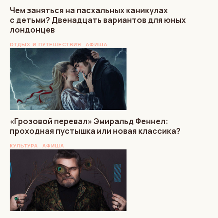
Чем заняться на пасхальных каникулах
с детьми? Двенадцать вариантов для юных
лондонцев
ОТДЫХ И ПУТЕШЕСТВИЯ
АФИША
«Грозовой перевал» Эмиральд Феннел:
проходная пустышка или новая классика?
КУЛЬТУРА
АФИША