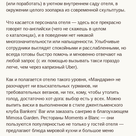
(или поработать) в уютном внутреннем саду отеля, в
окружении целого зоопарка из современной скульптуры.
Что касается персонала отеля — здесь все прекрасно
говорят по-английски (чего не скажешь в целом
о каталонцах), и в поведении нет никакой
многозначительности или напыщенности. Улыбчивые
сотрудники выглядят спокойными и расслабленными, но
всегда готовы быстро помочь и мгновенно отвечают на
любой запрос (с их помощью вызывать такси гораздо
легче, чем через капризный Uber).
Как и полагается отелю такого уровня, «Мандарин» не
разочарует ни взыскательных гурманов, ни
требовательных веганов, ни тех, кому, чтобы утолить
голод, достаточно хот-дога: выбор есть у всех. Можно
выпить виски в выполненном в стиле джентльменского
клуба Bankers' Bar или заказать сангрию в благоухающем
Mimosa Garden. Рестораны Moments и Blanc — они
пользуются популярностью не только у гостей отеля —
предлагают блюда мировой кухни и большое меню