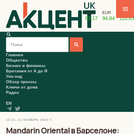
USD
EUR
GBP
82,17
94,84
110,65
Главное
Общество
Бизнес и финансы
Британия от А до Я
Уик-энд
Обзор прессы
Ключи от дома
Радио
EN
13:21, 21 НОЯБРЯ, 2022 Г.
Mandarin Oriental в Барселоне: