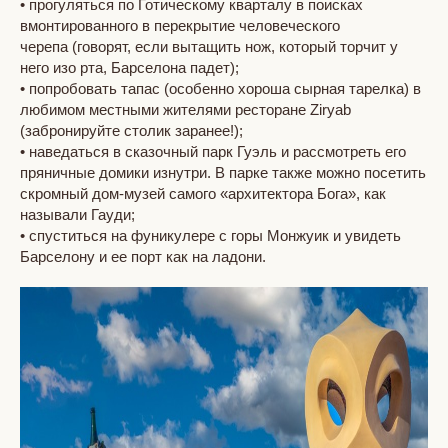
• прогуляться по Готическому кварталу в поисках
вмонтированного в перекрытие человеческого
черепа (говорят, если вытащить нож, который торчит у
него изо рта, Барселона падет);
• попробовать тапас (особенно хороша сырная тарелка) в
любимом местными жителями ресторане Ziryab
(забронируйте столик заранее!);
• наведаться в сказочный парк Гуэль и рассмотреть его
пряничные домики изнутри. В парке также можно посетить
скромный дом-музей самого «архитектора Бога», как
называли Гауди;
• спуститься на фуникулере с горы Монжуик и увидеть
Барселону и ее порт как на ладони.