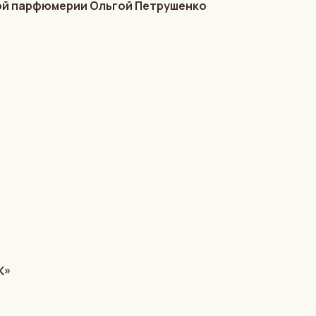
кой парфюмерии Ольгой Петрушенко
K»