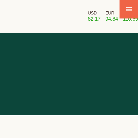
USD
EUR
GBP
82,17
94,84
110,65