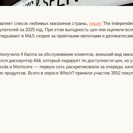
лавляет список любимых магазинов страны,
пишет
The Independe
ателей за 2025 год. При этом выгодность цен они оценили всего
лядывают в M&S скорее за приятными мелочами и деликатесами,
co получила 4 балла за обслуживание клиентов, внешний вид маг
ился дискаунтер Aldi, который лидирует по доступности цен, но 
sda и Morrisons — первую сеть раскритиковали за очереди, кач
х продуктов. Всего в опросе Which? приняли участие 3552 поку