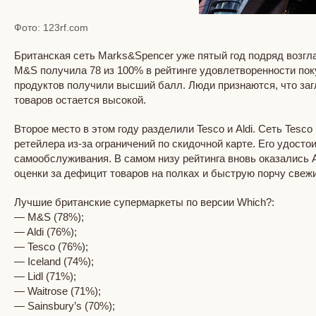
Фото: 123rf.com
Британская сеть Marks&Spencer уже пятый год подряд возг
M&S получила 78 из 100% в рейтинге удовлетворенности покуп
продуктов получили высший балл. Люди признаются, что заг
товаров остается высокой.
Второе место в этом году разделили Tesco и Aldi. Сеть Tes
ретейлера из-за ограничений по скидочной карте. Его удосто
самообслуживания. В самом низу рейтинга вновь оказались A
оценки за дефицит товаров на полках и быструю порчу свежи
Лучшие британские супермаркеты по версии Which?:
— M&S (78%);
— Aldi (76%);
— Tesco (76%);
— Iceland (74%);
— Lidl (71%);
— Waitrose (71%);
— Sainsbury’s (70%);