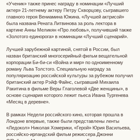
«Ученик» также принес награду в номинации «Лучший
актер» 21-летнему актеру Петру Скворцову, сыгравшего
главного героя Вениамина Южина. «Лучшей актрисой»
была названа Рената Литвинова за роль лектора в
картине Анны Меликян «Про любовь», получивший также
«Золотого единорога» в номинации «Лучший сценарий».
Лучшей зарубежной картиной, снятой в России, был
назван британский многосерийный фильм вещательной
корпорации Би-би-си «Война и мир» по одноименному
роману Льва Толстого. Специальную награду за
популяризацию российской культуры за рубежом получил
британский актер Рэйф Файнс, сыгравший Михаила
Ракитина в фильме Веры Глаголевой «Две женщины», в
основе сценария которого лежит пьеса Ивана Тургенева
«Месяц в деревне».
В рамках Недели российского кино, которая прошла в
Лондоне впервые, также были представлены ленты
«Ледокол» Николая Хомерики, «Герой» Юрия Васильева,
российско-ирландский фильм режиссера Джонни