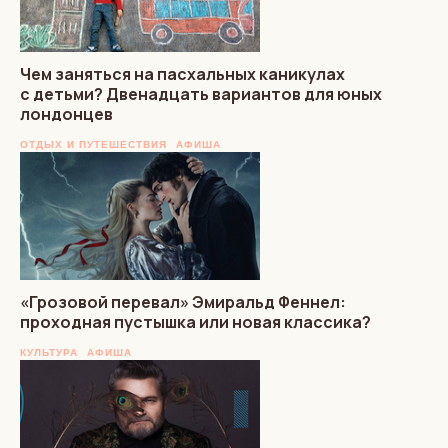
Чем заняться на пасхальных каникулах
с детьми? Двенадцать вариантов для юных
лондонцев
ОТДЫХ И ПУТЕШЕСТВИЯ
АФИША
«Грозовой перевал» Эмиральд Феннел:
проходная пустышка или новая классика?
КУЛЬТУРА
АФИША