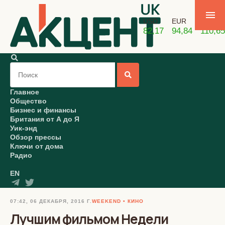
USD
EUR
GBP
82,17
94,84
110,65
Главное
Общество
Бизнес и финансы
Британия от А до Я
Уик-энд
Обзор прессы
Ключи от дома
Радио
EN
07:42, 06 ДЕКАБРЯ, 2016 Г.
WEEKEND
КИНО
Лучшим фильмом Недели