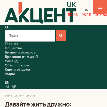
USD
EUR
GBP
80,93
93,19
108,83
Главное
Общество
Бизнес и финансы
Британия от А до Я
Уик-энд
Обзор прессы
Ключи от дома
Радио
EN
14:41, 18 МАЯ, 2026 Г.
Давайте жить дружно: